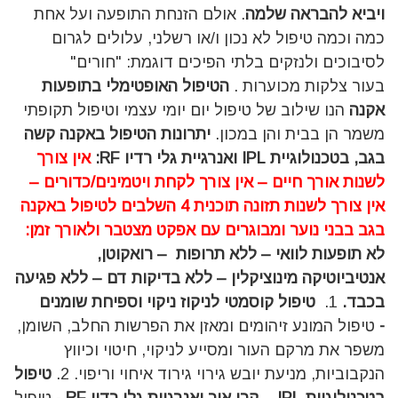
ויביא להבראה שלמה
. אולם הזנחת התופעה ועל אחת
כמה וכמה טיפול לא נכון ו/או רשלני, עלולים לגרום
לסיבוכים ולנזקים בלתי הפיכים דוגמת: "חורים"
בעור צלקות מכוערות .
הטיפול האופטימלי בתופעות
אקנה
הנו שילוב של טיפול יום יומי עצמי וטיפול תקופתי
משמר הן בבית והן במכון.
יתרונות הטיפול באקנה קשה
בגב, בטכנולוגיית IPL ואנרגיית גלי רדיו RF:
אין צורך
לשנות אורך חיים – אין צורך לקחת ויטמינים/כדורים –
אין צורך לשנות תזונה
תוכנית 4 השלבים לטיפול באקנה
בגב בבני נוער ומבוגרים עם אפקט מצטבר ולאורך זמן:
לא תופעות לוואי – ללא תרופות – רואקוטן,
אנטיביוטיקה מינוציקלין – ללא בדיקות דם – ללא פגיעה
בכבד.
1.
טיפול קוסמטי לניקוז ניקוי וספיחת שומנים
-
טיפול המונע זיהומים ומאזן את הפרשות החלב, השומן,
משפר את מרקם העור ומסייע לניקוי, חיטוי וכיווץ
הנקבוביות, מניעת יובש גירוי גירוד איחוי וריפוי. 2.
טיפול