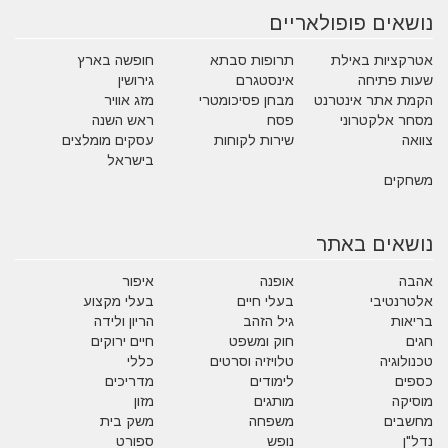
נושאים פופולאריים
אטרקציות באילת
תרופות סבתא
חופשה בארץ
שעות פתיחה
אינסטגרם
גירושין
הקמת אתר אינטרנט
מבחן פסיכומטרי
מזג אוויר
מסחר אלקטרוני
פסח
ראש השנה
צוואה
שירות לקוחות
עסקים מומלצים
בישראל
משחקים
נושאים באתר
אהבה
אופנה
איפור
אלטרנטיבי
בעלי חיים
בעלי מקצוע
בריאות
גיל הזהב
הריון ולידה
חגים
חוק ומשפט
חיים ירוקים
טכנולוגיה
טלויזיה וסרטים
כללי
כספים
לימודים
מדריכים
מוסיקה
מותגים
מזון
מחשבים
משפחה
משק בית
נדל"ן
נופש
ספורט