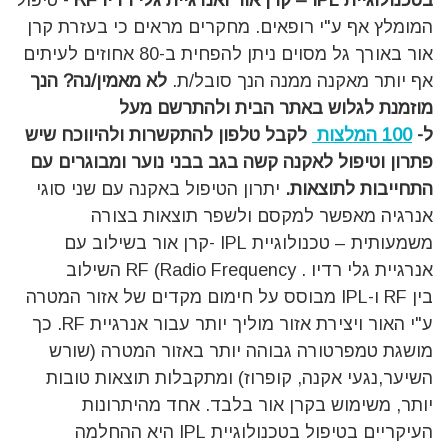
בטכנולוגיית IPL – קרן אור ואנרגיית גלי רדיו RF
- טיפול
המומלץ אף ע"י רופאים. מחקרים מראים כי בעזרת קרן
אור באורך גל מסוים ניתן להפחית ב-80 אחוזים לעיתים
אף יותר מאקנה ממנה הנך סובל/ת.
לא מאמין/נה? הנך
מוזמנת לגלוש באתר הבית ולהתרשם מעל
ל-
100
המלצות
לקבל טלפון להתקשרות ולהיווכח שיש
פתרון וטיפול לאקנה קשה בגב בבני נוער ומבוגרים עם
התחייבות לתוצאות.
יתרון הטיפול באקנה עם שני סוגי
אנרגיה מאפשר למקסם ולשפר תוצאות בצורה
משמעותית – טכנולוגיית IPL -קרן אור בשילוב עם
אנרגיית גלי רדיו . RF (Radio Frequency השילוב
בין RF ו-IPL מבוסס על חימום מקדים של אזור המטרה
ע"י האור ויצירת אזור מוליך יותר עבור אנרגיית RF. כך
מושגת טמפרטורה גבוהה יותר באזור המטרה (שורש
השיער,נגעי אקנה, קופרוז) ומתקבלות תוצאות טובות
יותר, משימוש בקרן אור בלבד. אחד מהיתרונות
העיקריים בטיפול בטכנולוגיית IPL היא ההחלמה