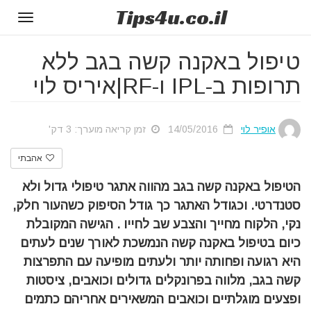
Tips
4u
.co.il
Toggle
gation
טיפול באקנה קשה בגב ללא
תרופות ב-IPL ו-RF|איריס לוי
אופיר לוי
14/05/2016
זמן קריאה מוערך: 3 דק'
אהבתי
הטיפול באקנה קשה בגב מהווה אתגר טיפולי גדול ולא
סטנדרטי. וכגודל האתגר כך גודל הסיפוק כשהעור חלק,
נקי, הלקוח מחייך והצבע שב לחייו .
הגישה המקובלת
כיום בטיפול באקנה קשה הנמשכת לאורך שנים לעתים
היא רגועה ופחותה יותר ולעתים מופיעה עם התפרצות
קשה בגב, מלווה בפרונקלים גדולים וכואבים, ציסטות
ופצעים מוגלתיים וכואבים המשאירים אחריהם כתמים