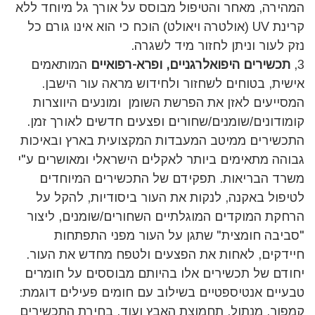
המהירה, מאחר והטיפול מבוסס על אורך גל מיוחד ללא
קרינת UV (אולטרה ויאולט) הוכח כי הוא אינו גורם כל
נזק לעור וניתן לחזור מיד לשגרה.
3,
תכשירים
היפואלרגניים, ופרא-רפואיים
המותאמים
אישית, בטוחים לשחזור ולחידוש מראה עור הישבן.
המסייעים לאזן את הפרשת השומן ומונעים היווצרות
קומודונים/שומנים/שחורים ופצעים חדשים לאורך זמן.
התכשירים ממיטב המעבדות המקצועית בארץ ובאיכות
גבוהה מתאימים ביותר לאקלים הישראלי ומאושרים ע"י
משרד הבריאות. תפקידם של התכשירים המיוחדים
לטיפול באקנה, לנקות את העור ביסודיות, להקל על
הרחקת המוקדים המוגלתיים השחורים/שומנים, ליצור
"סביבה חומצית" שתגן על העור מפני התפתחות
חיידקים, לאחות את הפצעים ולטפח מחדש את העור.
יחודם של תכשירים אלו בהיותם מבוססים על חומרים
טבעיים אנטיספטיים בשילוב עם חומים פעילים דוגמת:
קמפור, מנתול, תחמוצת האבץ ועוד. בחירת התכשירים