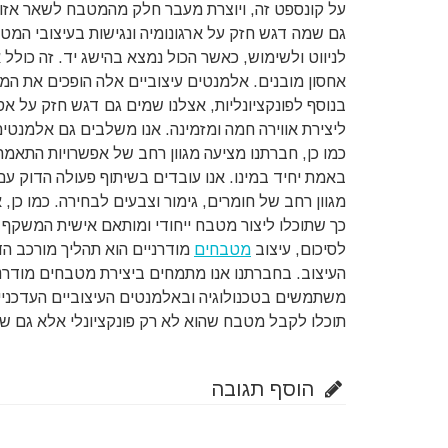
על קונספט זה, ויוצרת מעבר חלק מהמטבח לשאר אזור ה
גם שמה דגש חזק על ארגונומיה ונגישות בעיצובי המט
לניווט ולשימוש, כאשר הכול נמצא בהישג יד. זה כולל
אחסון מובנים. אלמנטים עיצוביים אלה הופכים את המט
בנוסף לפונקציונליות, אצלנו שמים גם דגש חזק על א
ליצירת אווירה חמה ומזמינה. אנו משלבים גם אלמנטים 
כמו כן, חברתנו מציעה מגוון רחב של אפשרויות התא
באמת יחיד במינו. אנו עובדים בשיתוף פעולה הדוק עם
מגוון רחב של חומרים, גימור וצבעים לבחירה. כמו כן, 
כך שתוכלו ליצור מטבח ייחודי ומותאם אישית המשקף 
לסיכום, עיצוב
מטבחים
מודרניים הוא תהליך מורכב ה
העיצוב. בחברתנו אנו מתמחים ביצירת מטבחים מודרניי
משתמשים בטכנולוגיה ובאלמנטים העיצוביים העדכניים 
תוכלו לקבל מטבח שהוא לא רק פונקציונלי אלא גם שי
הוסף תגובה