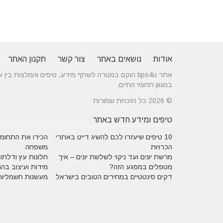
אודות
נושאים באתר
צור קשר
תקנון האתר
אתר tips4u הוקם במטרה לשתף מידע, טיפים והמלצות
במגוון תחומי החיים.
© 2026 כל הזכויות שמורות
טיפים ומידע חדש באתר
10 טיפים שיעזרו לכם להשיג דייט באתרי
הכירו את התחומים
הכרויות
משפחה
מרשת יונים ועד ניקוי לשלשת יונים – איך
חלונות עץ ודלתות
מטפלים במפגע הזה?
מידות ועיצוב בה
דקים סינטטיים במחירים הטובים בישראל
מעשנות חשמליות