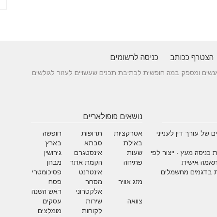
הצטרף ככותב
כניסה לרשומים
 בין אנשים ומספק במה חופשית לכתיבת תכנים שעשויים לעזור לגולשים
נושאים פופולאריים
 של עורך דין לענייני
אטרקציות
תרופות
חופשה
באילת
סבתא
בארץ
 כניסה מעץ - ייצור לפי
שעות
אינסטגרם
גירושין
תאמה אישית
פתיחה
הקמת אתר
מבחן
 בדגמים מחשמלים
אינטרנט
פסיכומטרי
מזג אוויר
מסחר
פסח
אלקטרוני
ראש השנה
צוואה
שירות
עסקים
לקוחות
מומלצים