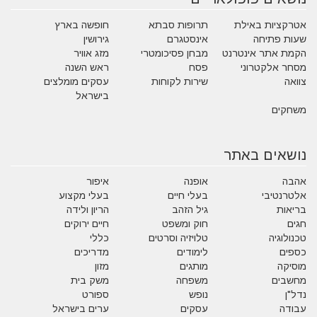
אטרקציות באילת
תרופות סבתא
חופשה בארץ
שעות פתיחה
אינסטגרם
גירושין
הקמת אתר אינטרנט
מבחן פסיכומטרי
מזג אוויר
מסחר אלקטרוני
פסח
ראש השנה
צוואה
שירות לקוחות
עסקים מומלצים
בישראל
משחקים
נושאים באתר
אהבה
אופנה
איפור
אלטרנטיבי
בעלי חיים
בעלי מקצוע
בריאות
גיל הזהב
הריון ולידה
חגים
חוק ומשפט
חיים ירוקים
טכנולוגיה
טלויזיה וסרטים
כללי
כספים
לימודים
מדריכים
מוסיקה
מותגים
מזון
מחשבים
משפחה
משק בית
נדל"ן
נופש
ספורט
עבודה
עסקים
ערים בישראל