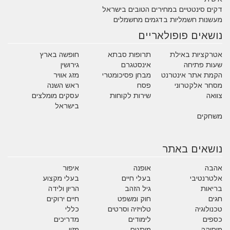
דקים סינטטיים במחירים הטובים בישראל
מעשנות חשמליות בדגמים מחשמלים
נושאים פופולאריים
אטרקציות באילת
תרופות סבתא
חופשה בארץ
שעות פתיחה
אינסטגרם
גירושין
הקמת אתר אינטרנט
מבחן פסיכומטרי
מזג אוויר
מסחר אלקטרוני
פסח
ראש השנה
צוואה
שירות לקוחות
עסקים מומלצים
בישראל
משחקים
נושאים באתר
אהבה
אופנה
איפור
אלטרנטיבי
בעלי חיים
בעלי מקצוע
בריאות
גיל הזהב
הריון ולידה
חגים
חוק ומשפט
חיים ירוקים
טכנולוגיה
טלויזיה וסרטים
כללי
כספים
לימודים
מדריכים
מוסיקה
מותגים
מזון