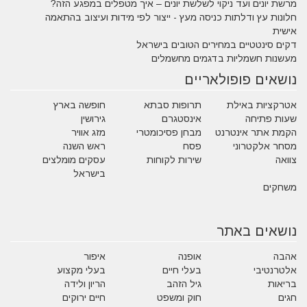
מרשת יונים ועד ניקוי לשלשת יונים – איך מטפלים במפגע הזה?
חלונות עץ ודלתות כניסה מעץ - ייצור לפי מידות ועיצוב בהתאמה
אישית
דקים סינטטיים במחירים הטובים בישראל
מעשנות חשמליות בדגמים מחשמלים
נושאים פופולאריים
אטרקציות באילת
תרופות סבתא
חופשה בארץ
שעות פתיחה
אינסטגרם
גירושין
הקמת אתר אינטרנט
מבחן פסיכומטרי
מזג אוויר
מסחר אלקטרוני
פסח
ראש השנה
צוואה
שירות לקוחות
עסקים מומלצים
בישראל
משחקים
נושאים באתר
אהבה
אופנה
איפור
אלטרנטיבי
בעלי חיים
בעלי מקצוע
בריאות
גיל הזהב
הריון ולידה
חגים
חוק ומשפט
חיים ירוקים