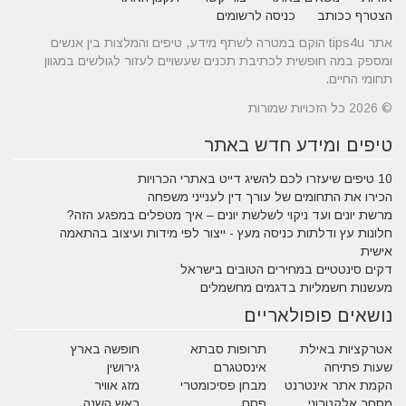
הצטרף ככותב
כניסה לרשומים
אתר tips4u הוקם במטרה לשתף מידע, טיפים והמלצות בין אנשים
ומספק במה חופשית לכתיבת תכנים שעשויים לעזור לגולשים במגוון
תחומי החיים.
© 2026 כל הזכויות שמורות
טיפים ומידע חדש באתר
10 טיפים שיעזרו לכם להשיג דייט באתרי הכרויות
הכירו את התחומים של עורך דין לענייני משפחה
מרשת יונים ועד ניקוי לשלשת יונים – איך מטפלים במפגע הזה?
חלונות עץ ודלתות כניסה מעץ - ייצור לפי מידות ועיצוב בהתאמה
אישית
דקים סינטטיים במחירים הטובים בישראל
מעשנות חשמליות בדגמים מחשמלים
נושאים פופולאריים
אטרקציות באילת
תרופות סבתא
חופשה בארץ
שעות פתיחה
אינסטגרם
גירושין
הקמת אתר אינטרנט
מבחן פסיכומטרי
מזג אוויר
מסחר אלקטרוני
פסח
ראש השנה