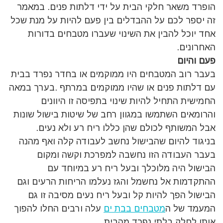
הופרד משאר חלקי הבית על ידי דלתות פנים. במאמר
זה יספר לכם על ההבדלים בין פעם להיות על מנת שכל
אחד יוכל להבין את השינוי שעברו מטבחים בדורות
האחרונים.
פעם והיום
בעבר רוב המטבחים היו ממוקמים או בחדר נפרד בבית
עם דלתות פנים או שהיו ממוקמים במרתף .בערך במאה
החמישית התחיל להיות שינוי בתפיסה זו היוונים
והרומאים השתמשו במגוון רחב של שיטות בישול שונות
אבל המשותף לכולם שהן כללו ריח רע ולא נעים.
בניגוד להיום שהבישול נחשב לעבודה קלה ואף מהנה
בעבר העבודה הזו נחשבה למפרכת וקשה ומקום
הבישול היה מלוכלך ובעל ריח רע במיוחד עם
ההתקדמות אל נחשמל והגז נעלמו הריחות הרעים וגם
הבישול הפך להיות קל ובעל ריח נעים מסיבה זו גם
המעמד של ה
מטבחים בבת ים
עלה ורבים החלו להפוך
אותו לחלק בלתי נפרד מהבית.