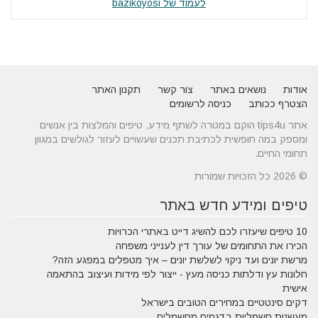
לעמוד של bazikoyosi
אודות
נושאים באתר
צור קשר
תקנון האתר
הצטרף ככותב
כניסה לרשומים
אתר tips4u הוקם במטרה לשתף מידע, טיפים והמלצות בין אנשים
ומספק במה חופשית לכתיבת תכנים שעשויים לעזור לגולשים במגוון
תחומי החיים.
© 2026 כל הזכויות שמורות
טיפים ומידע חדש באתר
10 טיפים שיעזרו לכם להשיג דייט באתרי הכרויות
הכירו את התחומים של עורך דין לענייני משפחה
מרשת יונים ועד ניקוי לשלשת יונים – איך מטפלים במפגע הזה?
חלונות עץ ודלתות כניסה מעץ - ייצור לפי מידות ועיצוב בהתאמה
אישית
דקים סינטטיים במחירים הטובים בישראל
מעשנות חשמליות בדגמים מחשמלים