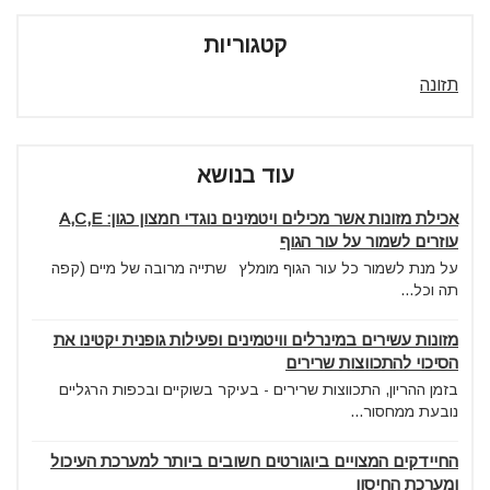
קטגוריות
תזונה
עוד בנושא
אכילת מזונות אשר מכילים ויטמינים נוגדי חמצון כגון: A,C,E
עוזרים לשמור על עור הגוף
על מנת לשמור כל עור הגוף מומלץ שתייה מרובה של מיים (קפה
תה וכל...
מזונות עשירים במינרלים וויטמינים ופעילות גופנית יקטינו את
הסיכוי להתכווצות שרירים
בזמן ההריון, התכווצות שרירים - בעיקר בשוקיים ובכפות הרגליים
נובעת ממחסור...
החיידקים המצויים ביוגורטים חשובים ביותר למערכת העיכול
ומערכת החיסון