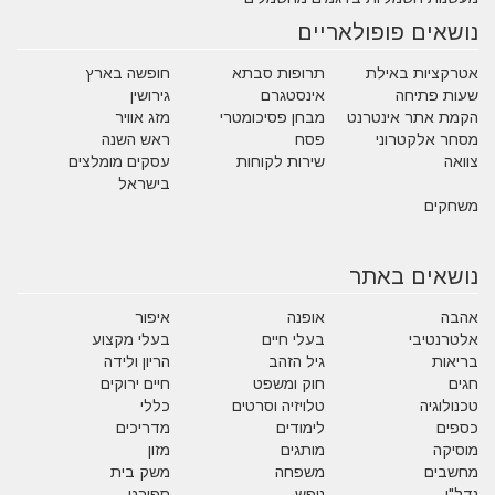
נושאים פופולאריים
אטרקציות באילת
תרופות סבתא
חופשה בארץ
שעות פתיחה
אינסטגרם
גירושין
הקמת אתר אינטרנט
מבחן פסיכומטרי
מזג אוויר
מסחר אלקטרוני
פסח
ראש השנה
צוואה
שירות לקוחות
עסקים מומלצים
בישראל
משחקים
נושאים באתר
אהבה
אופנה
איפור
אלטרנטיבי
בעלי חיים
בעלי מקצוע
בריאות
גיל הזהב
הריון ולידה
חגים
חוק ומשפט
חיים ירוקים
טכנולוגיה
טלויזיה וסרטים
כללי
כספים
לימודים
מדריכים
מוסיקה
מותגים
מזון
מחשבים
משפחה
משק בית
נדל"ן
נופש
ספורט