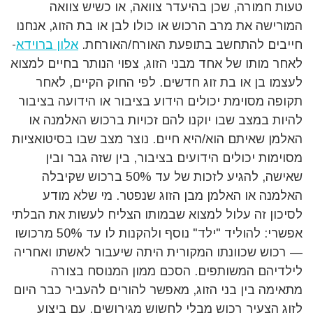
טעות חמורה, שכן בהיעדר צוואה, או כשיש צוואה
המורישה את מרב הרכוש או כולו לבן או בת הזוג, אנחנו
חייבים להתחשב בתופעת האורח/האורחת.
אלון ברוידא
-
לאחר מותו של אחד מבני הזוג, צפוי הנותר בחיים למצוא
לעצמו בן או בת זוג חדשים. לפי החוק הקיים, לאחר
תקופה מסוימת יכולים הידוע בציבור או הידועה בציבור
להיות במצב שבו יוקנו להם זכויות ברכוש האלמנה או
האלמן שאיתם הוא/היא חיים. נוצר מצב שבו בסיטואציות
מסוימות יכולים הידועים בציבור, בין שזה גבר ובין
שאישה, להגיע לזכות של עד 50% ברכוש שקיבלה
האלמנה או האלמן מבן הזוג שנפטר. מי שלא מודע
לסיכון זה עלול למצוא שבמותו הצליח לעשות את הבלתי
אפשרי: להוליד "ילד" נוסף ולהקנות לו עד 50% מרכושו
— רכוש שכוונתו המקורית היתה שיעבור לאשתו ואחריה
לילדיהם המשותפים. הסכם ממון המנוסח בצורה
מתאימה בין בני הזוג, מאפשר להורים להעביר כבר היום
לזוג הצעיר רכוש מבלי לחשוש מגירושים. עם ביצוע