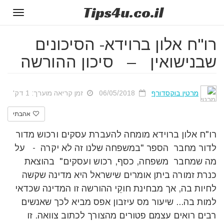
Tips
4u
.co.il
Toggle
gation
רו"ח אלון ברוידא- הסיכונים
שבנישואין – סיכון ההורשה
מרטין בוקסדורף
06/05/2018
זמן קריאה מוערך: 1 דק'
אהבתי
רו"ח אלון ברוידא מומחה להעברת עסקים ורכוש מדור
לדור מחבר הספר "במשפחה שלנו זה לא יקרה - על
מה שמחבר משפחה, כסף, רכוש ועסקים" בהוצאת
כנרת זמורה ביתן אומרים שישראל היא מדינה שקשה
לחיות בה, אך מבחינת חוקֵי ההורשה זו המדינה שכדאי
למות בה... שיעור מס עיזבון אפס מביא לכך שאנשים
רבים רואים עצמם פטורים מהצורך לכתוב צוואה. זו