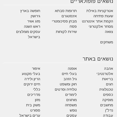
נושאים פופולאריים
אטרקציות באילת
תרופות סבתא
חופשה בארץ
שעות פתיחה
אינסטגרם
גירושין
הקמת אתר אינטרנט
מבחן פסיכומטרי
מזג אוויר
מסחר אלקטרוני
פסח
ראש השנה
צוואה
שירות לקוחות
עסקים מומלצים
בישראל
משחקים
נושאים באתר
אהבה
אופנה
איפור
אלטרנטיבי
בעלי חיים
בעלי מקצוע
בריאות
גיל הזהב
הריון ולידה
חגים
חוק ומשפט
חיים ירוקים
טכנולוגיה
טלויזיה וסרטים
כללי
כספים
לימודים
מדריכים
מוסיקה
מותגים
מזון
מחשבים
משפחה
משק בית
נדל"ן
נופש
ספורט
עבודה
עסקים
ערים בישראל