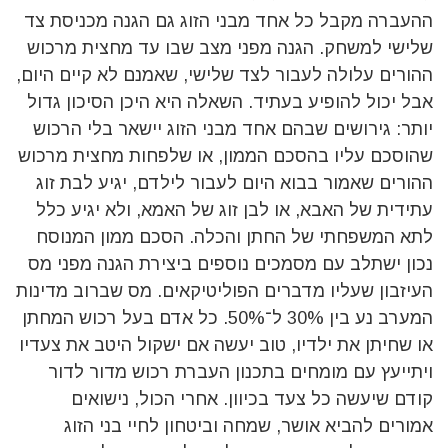
ההעברה מקבל כל אחד מבני הזוג גם הגנה מכניסת צד
שלישי למשחק. הגנה מפני מצב שבו עד מחצית מרכוש
ההורים עלולה לעבור לצד שלישי, שאמנם לא קיים היום,
אבל יכול להופיע בעתיד. השאלה היא היכן הסיכון גדול
יותר: גירושים שבהם אחד מבני הזוג יישאר בלי הרכוש
שהוסכם עליו בהסכם הממון, או שלפחות מחצית מרכוש
ההורים שאמור בבוא היום לעבור לילדם, יגיע לבת זוג
עתידית של האבא, או לבן זוג של האמא, ולא יגיע כלל
לתא המשפחתי של החתן והכלה. הסכם ממון המנוסח
נכון ישתלב עם מסמכים נוספים ביצירת הגנה מפני מס
העיזבון שעליו מדברים הפוליטיקאים. מס שברוב מדינות
המערב נע בין 30% ל־50%. כל אדם בעל רכוש המחתן
או שחיתן את ילדיו, טוב יעשה אם ישקול היטב את צעדיו
ויתייעץ עם מומחים בתכנון העברת רכוש מדור לדור
קודם שיעשה כל צעד בכיוון. אחרי הכול, נישואים
אמורים להביא אושר, שמחה וביטחון לחיי בני הזוג