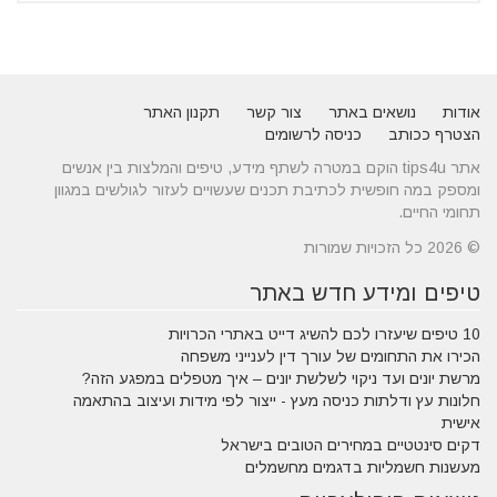
אודות
נושאים באתר
צור קשר
תקנון האתר
הצטרף ככותב
כניסה לרשומים
אתר tips4u הוקם במטרה לשתף מידע, טיפים והמלצות בין אנשים
ומספק במה חופשית לכתיבת תכנים שעשויים לעזור לגולשים במגוון
תחומי החיים.
© 2026 כל הזכויות שמורות
טיפים ומידע חדש באתר
10 טיפים שיעזרו לכם להשיג דייט באתרי הכרויות
הכירו את התחומים של עורך דין לענייני משפחה
מרשת יונים ועד ניקוי לשלשת יונים – איך מטפלים במפגע הזה?
חלונות עץ ודלתות כניסה מעץ - ייצור לפי מידות ועיצוב בהתאמה
אישית
דקים סינטטיים במחירים הטובים בישראל
מעשנות חשמליות בדגמים מחשמלים