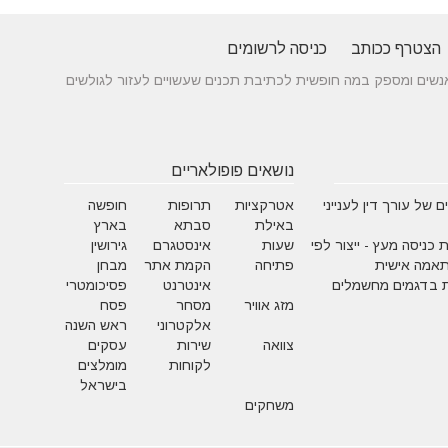
הצטרף ככותב
כניסה לרשומים
 בין אנשים ומספק במה חופשית לכתיבת תכנים שעשויים לעזור לגולשים
נושאים פופולאריים
 של עורך דין לענייני
אטרקציות
תרופות
חופשה
באילת
סבתא
בארץ
 כניסה מעץ - ייצור לפי
שעות
אינסטגרם
גירושין
תאמה אישית
פתיחה
הקמת אתר
מבחן
 בדגמים מחשמלים
אינטרנט
פסיכומטרי
מזג אוויר
מסחר
פסח
אלקטרוני
ראש השנה
צוואה
שירות
עסקים
לקוחות
מומלצים
בישראל
משחקים