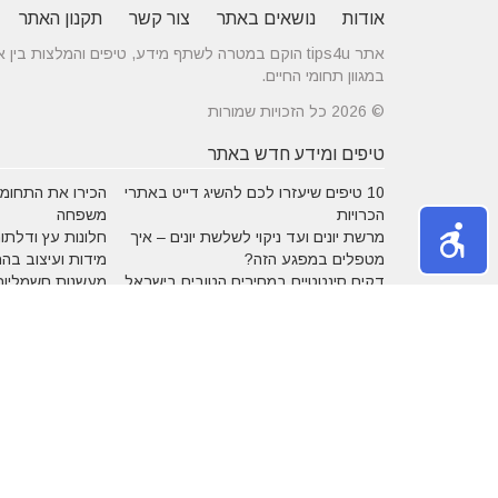
אודות
נושאים באתר
צור קשר
תקנון האתר
אתר tips4u הוקם במטרה לשתף מידע, טיפים והמלצות
במגוון תחומי החיים.
© 2026 כל הזכויות שמורות
טיפים ומידע חדש באתר
10 טיפים שיעזרו לכם להשיג דייט באתרי
הכירו את התחומים
הכרויות
משפחה
מרשת יונים ועד ניקוי לשלשת יונים – איך
חלונות עץ ודלתות
מטפלים במפגע הזה?
מידות ועיצוב בה
דקים סינטטיים במחירים הטובים בישראל
מעשנות חשמליות
נושאים באתר
אהבה
אופנה