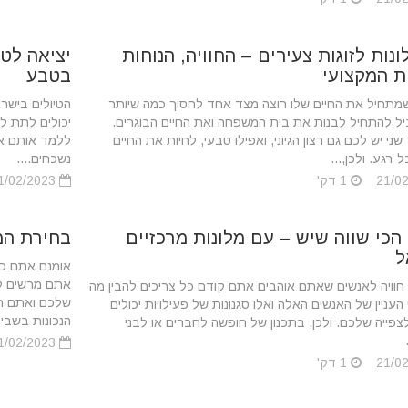
ונות לזוגות צעירים – החוויה, הנוחות
יציאה לט
ת המקצועי
בטבע
 שמתחיל את החיים שלו רוצה מצד אחד לחסוך כמה שיותר
ה‏טיולים בישר
ל להתחיל לבנות את בית המשפחה ואת החיים הבוגרים.
יכולים לתת ל
ני יש לכם גם רצון הגיוני, ואפילו טבעי, לחיות את החיים
ללמד אותם איך
 רגע. ולכן,...
נשכחים....
1 דק'
21/02/2023
 הכי שווה שיש – עם מלונות מרכזיים
בחירת המל
ל
‏אומנם אתם כב
אתם מרשים לע
ר חוויה לאנשים שאתם אוהבים אתם קודם כל צריכים להבין מה
שלכם ואתם רו
העניין של האנשים האלה ואלו סגנונות של פעילויות יכולים
הנכונות בשביל
פייה שלכם. ולכן, בתכנון של חופשה ‏לחברים או לבני
21/02/2023
1 דק'