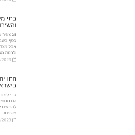
בתי מל
והשירו
‏זוג צעיר
כסף בשבי
אבל מצד ש
ולהנות מכל
21/02/2023
החוויה
בישרא
‏כדי ליצו
הם תחומי 
להתאים לצ
‏משפחה...
21/02/2023