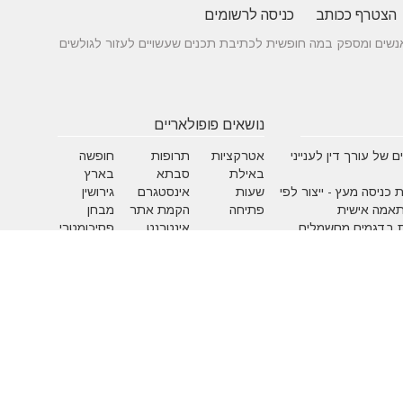
הצטרף ככותב
כניסה לרשומים
 בין אנשים ומספק במה חופשית לכתיבת תכנים שעשויים לעזור לגולשים
נושאים פופולאריים
 של עורך דין לענייני
אטרקציות
תרופות
חופשה
באילת
סבתא
בארץ
 כניסה מעץ - ייצור לפי
שעות
אינסטגרם
גירושין
תאמה אישית
פתיחה
הקמת אתר
מבחן
 בדגמים מחשמלים
אינטרנט
פסיכומטרי
מזג אוויר
מסחר
פסח
אלקטרוני
ראש השנה
צוואה
שירות
עסקים
לקוחות
מומלצים
בישראל
משחקים
איפור
אלטרנטיבי
בעלי ח