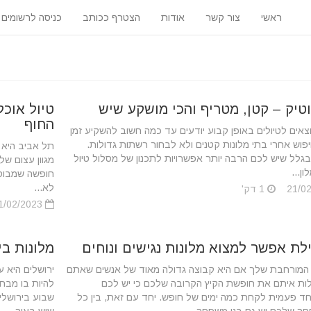
ראשי
צור קשר
אודות
הצטרף ככותב
כניסה לרשומים
וטיק – קטן, מטריף והכי מושקע שיש
טיול אוכל
החוף
וצאים לטיולים באופן קבוע יודעים עד כמה חשוב להשקיע זמן
פוש אחרי בתי מלונות קטנים ולא לבחור רשתות גדולות.
‏תל אביב היא 
גלל שיש לכם הרבה יותר אפשרויות לתכנון של מסלול טיול
מגוון עצום של
ן...
חופשה שמבוסס
לא...
1 דק'
21/02/2023
לת אפשר למצוא מלונות נגישים ונוחים
מלונות בי
המורחבת שלך אם היא קבוצה גדולה מאוד של אנשים שאתם
‏ירושלים היא ע
לות איתם את חופשת הקיץ הקרובה שלכם כי יש לכם
להיות בו מבחי
חד פעמית לקחת כמה ימים של חופש. יחד עם זאת, בין כל
שבוע בירושלי