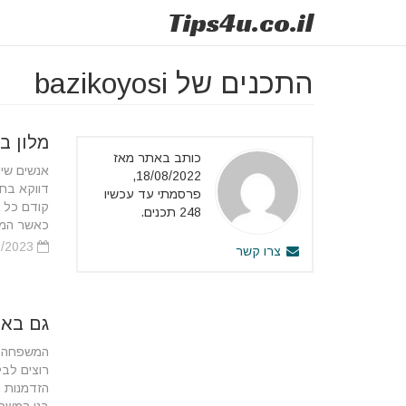
Tips
4u
.co.il
התכנים של bazikoyosi
מלון ב
כותב באתר מאז
‏אנשים שי
18/08/2022,
דווקא בחי
פרסמתי עד עכשיו
קודם כל ב
248 תכנים.
כאשר המלו
21/02/2023
צרו קשר
גם באי
‏המשפחה 
רוצים לב
הזדמנות 