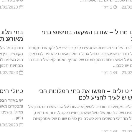
חה שלכם יש גם בני משפחה...
שיש בעיר....
1 דק'
21/02/2023
 מחול – שווים השקעה בחיפוש בתי
בתי מלונו
מאורגנות
מדובר על בני משפחה שמגיעים לבקר בישראל לקראת תקופת
‏תכנון טיול ש
ל חברים שפגשתם בטיול גדול בחול ומגיעים להחזיר לכם את
מקומיים ובין
ו על אנשי הצוות המקצועיים של הסניף האמריקאי של החברה
היא משימה לו
יש לכם...
מבחינת תכנון.
1 דק'
21/02/2023
 טיולים – חפשו את בתי המלונות הכי
טיולי היס
שיש לעיר להציע לכם
‏יש באזור הצפ
ומבקרים מאות 
יולים מקצועיים מוכנים להשקיע שעות על גבי שעות בתכנון של
מחול, בשנים ה
נים של כל סוג של טיול שאתם רוצים לקבל. יחד עם זאת,
המון...
מדריכי הטיולים היא לשלב בין סוגים שונים של אטרקציות
.
21/02/2023
1 דק'