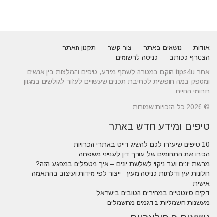
אודות
נושאים באתר
צור קשר
תקנון האתר
הצטרף ככותב
כניסה לרשומים
אתר tips4u הוקם במטרה לשתף מידע, טיפים והמלצות בין אנשים
ומספק במה חופשית לכתיבת תכנים שעשויים לעזור לגולשים במגוון
תחומי החיים.
© 2026 כל הזכויות שמורות
טיפים ומידע חדש באתר
10 טיפים שיעזרו לכם להשיג דייט באתרי הכרויות
הכירו את התחומים של עורך דין לענייני משפחה
מרשת יונים ועד ניקוי לשלשת יונים – איך מטפלים במפגע הזה?
חלונות עץ ודלתות כניסה מעץ - ייצור לפי מידות ועיצוב בהתאמה
אישית
דקים סינטטיים במחירים הטובים בישראל
מעשנות חשמליות בדגמים מחשמלים