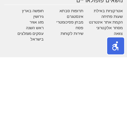
נושאים פופולאריים
אטרקציות באילת
תרופות סבתא
חופשה בארץ
שעות פתיחה
אינסטגרם
גירושין
הקמת אתר אינטרנט
מבחן פסיכומטרי
מזג אוויר
מסחר אלקטרוני
פסח
ראש השנה
צוואה
שירות לקוחות
עסקים מומלצים
בישראל
משחקים
נושאים באתר
אהבה
אופנה
איפור
אלטרנטיבי
בעלי חיים
בעלי מקצוע
בריאות
גיל הזהב
הריון ולידה
חגים
חוק ומשפט
חיים ירוקים
טכנולוגיה
טלויזיה וסרטים
כללי
כספים
לימודים
מדריכים
מוסיקה
מותגים
מזון
מחשבים
משפחה
משק בית
נדל"ן
נופש
ספורט
עבודה
עסקים
ערים בישראל