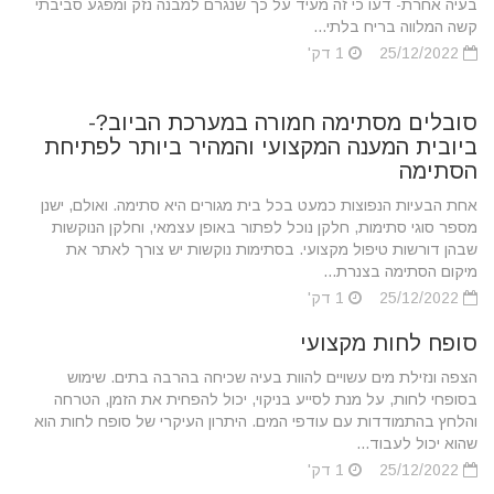
בעיה אחרת- דעו כי זה מעיד על כך שנגרם למבנה נזק ומפגע סביבתי
קשה המלווה בריח בלתי...
25/12/2022
1 דק'
סובלים מסתימה חמורה במערכת הביוב?-
ביובית המענה המקצועי והמהיר ביותר לפתיחת
הסתימה
אחת הבעיות הנפוצות כמעט בכל בית מגורים היא סתימה. ואולם, ישנן
מספר סוגי סתימות, חלקן נוכל לפתור באופן עצמאי, וחלקן הנוקשות
שבהן דורשות טיפול מקצועי. בסתימות נוקשות יש צורך לאתר את
מיקום הסתימה בצנרת...
25/12/2022
1 דק'
סופח לחות מקצועי
הצפה ונזילת מים עשויים להוות בעיה שכיחה בהרבה בתים. שימוש
בסופחי לחות, על מנת לסייע בניקוי, יכול להפחית את הזמן, הטרחה
והלחץ בהתמודדות עם עודפי המים. היתרון העיקרי של סופח לחות הוא
שהוא יכול לעבוד...
25/12/2022
1 דק'