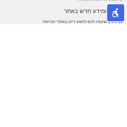
טיפים ומידע חדש באתר
10 טיפים שיעזרו לכם להשיג דייט באתרי הכרויות
הכירו את התחומים של עורך דין לענייני משפחה
מרשת יונים ועד ניקוי לשלשת יונים – איך מטפלים במפגע הזה?
חלונות עץ ודלתות כניסה מעץ - ייצור לפי מידות ועיצוב בהתאמה
אישית
דקים סינטטיים במחירים הטובים בישראל
מעשנות חשמליות בדגמים מחשמלים
נושאים פופולאריים
אטרקציות באילת
תרופות סבתא
חופשה בארץ
שעות פתיחה
אינסטגרם
גירושין
הקמת אתר אינטרנט
מבחן פסיכומטרי
מזג אוויר
מסחר אלקטרוני
פסח
ראש השנה
צוואה
שירות לקוחות
עסקים מומלצים
בישראל
משחקים