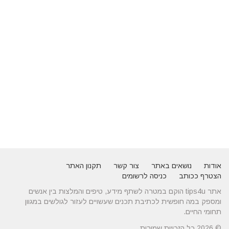
אודות
נושאים באתר
צור קשר
תקנון האתר
הצטרף ככותב
כניסה לרשומים
אתר tips4u הוקם במטרה לשתף מידע, טיפים והמלצות בין אנשים
ומספק במה חופשית לכתיבת תכנים שעשויים לעזור לגולשים במגוון
תחומי החיים.
© 2026 כל הזכויות שמורות