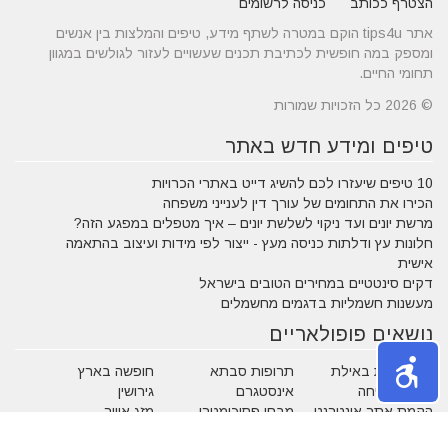
הצטרף ככותב
כניסה לרשומים
אתר tips4u הוקם במטרה לשתף מידע, טיפים והמלצות בין אנשים
ומספק במה חופשית לכתיבת תכנים שעשויים לעזור לגולשים במגוון
תחומי החיים.
© 2026 כל הזכויות שמורות
טיפים ומידע חדש באתר
10 טיפים שיעזרו לכם להשיג דייט באתרי הכרויות
הכירו את התחומים של עורך דין לענייני משפחה
מרשת יונים ועד ניקוי לשלשת יונים – איך מטפלים במפגע הזה?
חלונות עץ ודלתות כניסה מעץ - ייצור לפי מידות ועיצוב בהתאמה
אישית
דקים סינטטיים במחירים הטובים בישראל
מעשנות חשמליות בדגמים מחשמלים
נושאים פופולאריים
אטרקציות באילת
תרופות סבתא
חופשה בארץ
שעות פתיחה
אינסטגרם
גירושין
הקמת אתר אינטרנט
מבחן פסיכומטרי
מזג אוויר
מסחר אלקטרוני
פסח
ראש השנה