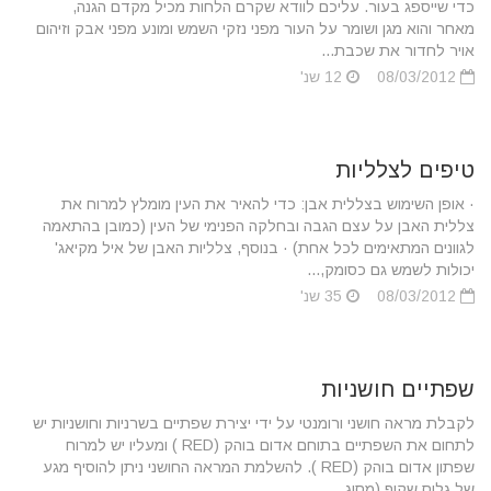
כדי שייספג בעור. עליכם לוודא שקרם הלחות מכיל מקדם הגנה,
מאחר והוא מגן ושומר על העור מפני נזקי השמש ומונע מפני אבק וזיהום
אויר לחדור את שכבת...
08/03/2012
12 שנ'
טיפים לצלליות
· אופן השימוש בצללית אבן: כדי להאיר את העין מומלץ למרוח את
צללית האבן על עצם הגבה ובחלקה הפנימי של העין (כמובן בהתאמה
לגוונים המתאימים לכל אחת) · בנוסף, צלליות האבן של איל מקיאג'
יכולות לשמש גם כסומק,...
08/03/2012
35 שנ'
שפתיים חושניות
לקבלת מראה חושני ורומנטי על ידי יצירת שפתיים בשרניות וחושניות יש
לתחום את השפתיים בתוחם אדום בוהק (RED ) ומעליו יש למרוח
שפתון אדום בוהק (RED ). להשלמת המראה החושני ניתן להוסיף מגע
של גלוס שקוף (מסוג...