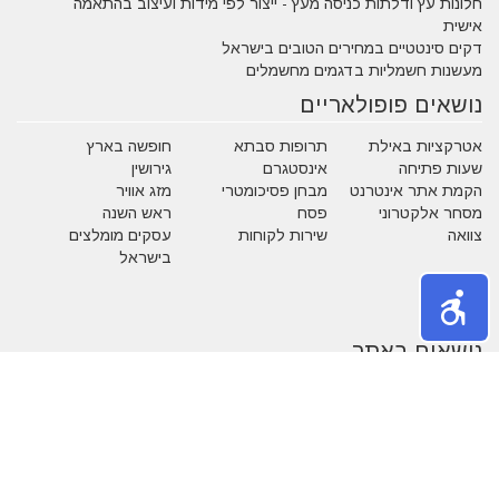
חלונות עץ ודלתות כניסה מעץ - ייצור לפי מידות ועיצוב בהתאמה
אישית
דקים סינטטיים במחירים הטובים בישראל
מעשנות חשמליות בדגמים מחשמלים
נושאים פופולאריים
אטרקציות באילת
תרופות סבתא
חופשה בארץ
שעות פתיחה
אינסטגרם
גירושין
הקמת אתר אינטרנט
מבחן פסיכומטרי
מזג אוויר
מסחר אלקטרוני
פסח
ראש השנה
צוואה
שירות לקוחות
עסקים מומלצים
בישראל
משחקים
נושאים באתר
אהבה
אופנה
איפור
אלטרנטיבי
בעלי חיים
בעלי מקצוע
בריאות
גיל הזהב
הריון ולידה
חגים
חוק ומשפט
חיים ירוקים
טכנולוגיה
טלויזיה וסרטים
כללי