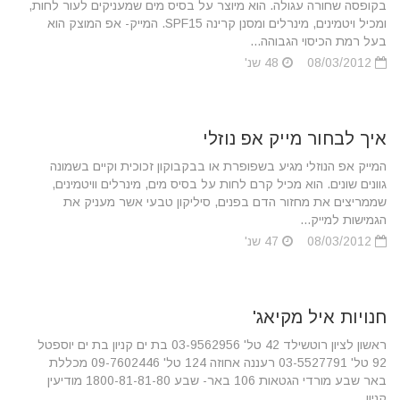
בקופסה שחורה עגולה. הוא מיוצר על בסיס מים שמעניקים לעור לחות,
ומכיל ויטמינים, מינרלים ומסנן קרינה SPF15. המייק- אפ המוצק הוא
בעל רמת הכיסוי הגבוהה...
08/03/2012
48 שנ'
איך לבחור מייק אפ נוזלי
המייק אפ הנוזלי מגיע בשפופרת או בבקבוקון זכוכית וקיים בשמונה
גוונים שונים. הוא מכיל קרם לחות על בסיס מים, מינרלים וויטמינים,
שממריצים את מחזור הדם בפנים, סיליקון טבעי אשר מעניק את
הגמישות למייק...
08/03/2012
47 שנ'
חנויות איל מקיאג'
ראשון לציון רוטשילד 42 טל' 03-9562956 בת ים קניון בת ים יוספטל
92 טל' 03-5527791 רעננה אחוזה 124 טל' 09-7602446 מכללת
באר שבע מורדי הגטאות 106 באר- שבע 1800-81-81-80 מודיעין
קניון...