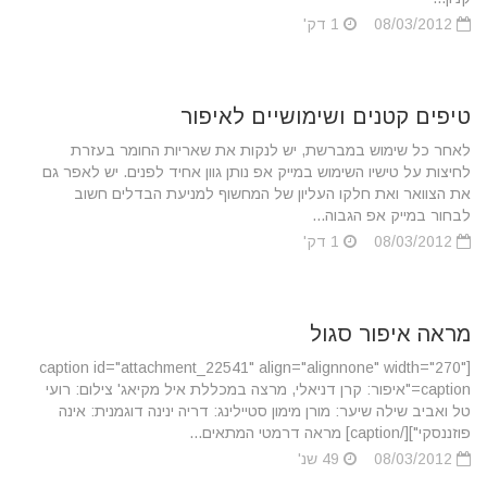
08/03/2012
1 דק'
טיפים קטנים ושימושיים לאיפור
לאחר כל שימוש במברשת, יש לנקות את שאריות החומר בעזרת
לחיצות על טישיו השימוש במייק אפ נותן גוון אחיד לפנים. יש לאפר גם
את הצוואר ואת חלקו העליון של המחשוף למניעת הבדלים חשוב
לבחור במייק אפ הגבוה...
08/03/2012
1 דק'
מראה איפור סגול
[caption id="attachment_22541" align="alignnone" width="270"
caption="איפור: קרן דניאלי, מרצה במכללת איל מקיאג' צילום: רועי
טל ואביב שילה שיער: מורן מימון סטיילינג: דריה ינינה דוגמנית: אינה
פוזננסקי"][/caption] מראה דרמטי המתאים...
08/03/2012
49 שנ'