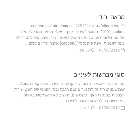
מראה ורוד
[caption id="attachment_22529" align="aligncenter"
width="190" caption="איפור: קרן דניאלי, מרצה במכללת איל
מקיאג' צילום: רועי טל ואביב שילה שיער: מורן מימון סטיילינג: דריה
ינינה דוגמנית: אינה פוזננסקי"][/caption] איפור עדין בעיניים...
08/03/2012
33 שנ'
סוגי מברשות לעיניים
מברשת שיידינג צורה: מברשת קטנה-בינונית בעלת קצה מעוגל.
שימושים: יצירת נקודת אור בעצם הגבה ובסי הפנימי של העין, יצירת
הצללות בכנפות האף, טשטושים. *חשוב לא להשתמש באותה
המברשת גם לטשטושים וגם ליצירת...
08/03/2012
1 דק'