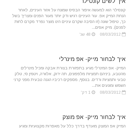
איך לשים קונסילר
קונסילר הוא למעשה איפור הבסיס שמונח על אזור העיניים, לאחר
הנחת המייק אפ. עור העיניים רגיש ודק יותר מעור הפנים ומצריך בשל
כך, טיפול שונה (זו הסיבה שקרם עיניים הינו מוצר נפרד מקרם לחות
לפנים). מייק אפים...
08/03/2012
48 שנ'
איך לבחור מייק- אפ מינרלי
המייק- אפ המינרלי מגיע בתפזורת בצורת אבקה ומכיל מינרלים
מהטבע, ביניהם תמציות מלפפונים, תה ירוק, אלוורה, ויטמין סי, טלק
טבעי ותמציות ורדים. בנוסף, מספקים רכיביו הגנה טבעית מפני קרני
השמש ומונעים את...
08/03/2012
1 דק'
איך לבחור מייק- אפ מוצק
המייק אפ המוצק מועדף בדרך כלל על מאפרות מקצועיות ומגיע