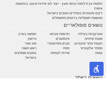
חלונות עץ ודלתות כניסה מעץ - ייצור לפי מידות ועיצוב בהתאמה
אישית
דקים סינטטיים במחירים הטובים בישראל
מעשנות חשמליות בדגמים מחשמלים
נושאים פופולאריים
אטרקציות באילת
תרופות סבתא
חופשה בארץ
שעות פתיחה
אינסטגרם
גירושין
הקמת אתר אינטרנט
מבחן פסיכומטרי
מזג אוויר
מסחר אלקטרוני
פסח
ראש השנה
צוואה
שירות לקוחות
עסקים מומלצים
בישראל
משחקים
נושאים באתר
אהבה
אופנה
איפור
אלטרנטיבי
בעלי חיים
בעלי מקצוע
בריאות
גיל הזהב
הריון ולידה
חגים
חוק ומשפט
חיים ירוקים
טכנולוגיה
טלויזיה וסרטים
כללי