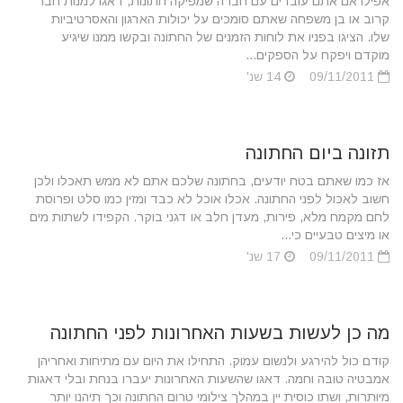
אפילו אם אתם עובדים עם חברה שמפיקה חתונות, דאגו למנות חבר
קרוב או בן משפחה שאתם סומכים על יכולות הארגון והאסרטיביות
שלו. הציגו בפניו את לוחות הזמנים של החתונה ובקשו ממנו שיגיע
מוקדם ויפקח על הספקים...
09/11/2011
14 שנ'
תזונה ביום החתונה
אז כמו שאתם בטח יודעים, בחתונה שלכם אתם לא ממש תאכלו ולכן
חשוב לאכול לפני החתונה. אכלו אוכל לא כבד ומזין כמו סלט ופרוסת
לחם מקמח מלא, פירות, מעדן חלב או דגני בוקר. הקפידו לשתות מים
או מיצים טבעיים כי...
09/11/2011
17 שנ'
מה כן לעשות בשעות האחרונות לפני החתונה
קודם כול להירגע ולנשום עמוק. התחילו את היום עם מתיחות ואחריהן
אמבטיה טובה וחמה. דאגו שהשעות האחרונות יעברו בנחת ובלי דאגות
מיותרות, ושתו כוסית יין במהלך צילומי טרום החתונה וכך תיהנו יותר