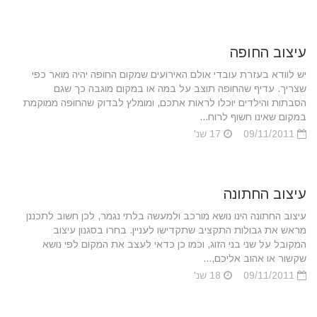
עיצוב החופה
יש לוודא בעזרת עובדי אולם האירועים שמקום החופה יהיה מואר כפי
שצריך. עדיף שהחופה תוצב על במה או במקום מוגבה כך שגם
הסבתות והילדים יוכלו לראות אתכם, ומומלץ לבדוק שהחופה ממוקמת
במקום שאינו חשוף לרוח...
09/11/2011
17 שנ'
עיצוב החתונה
עיצוב החתונה הינו נושא מורכב ולמעשה בלתי נגמר, לכן חשוב לתכננן
מראש את גבולות התקציב שתקדישו לעניין. בחרו בסגנון עיצוב
המקובל על שני בני הזוג, וכמו כן כדאי לעצב את המקום לפי נושא
שקשור או אהוב אליכם,...
09/11/2011
18 שנ'