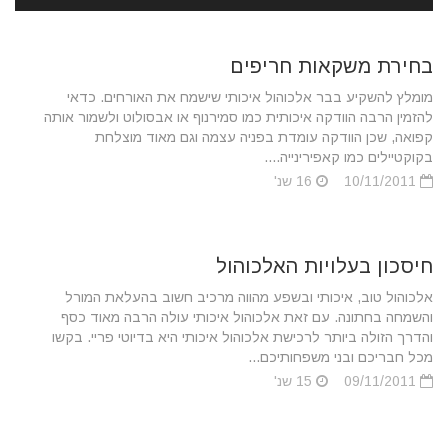
בחירת משקאות חריפים
מומלץ להשקיע בבר אלכוהול איכותי שישמח את האורחים. כדאי
להזמין הרבה הוודקה איכותית כמו סמירנוף או אבסולוט ולשמור אותה
קפואה, שכן הוודקה עומדת בפניה עצמה וגם מאוד מוצלחת
בקוקטיילים כמו קאפירינייה....
10/11/2011
16 שנ'
חיסכון בעלויות האלכוהול
אלכוהול טוב, איכותי ובשפע מהווה מרכיב חשוב בהעלאת המורל
והשמחה בחתונה. עם זאת אלכוהול איכותי עולה הרבה מאוד כסף
והדרך הזולה ביותר לרכישת אלכוהול איכותי היא בדיוטי פריי. בקשו
מכל חבריכם ובני משפחותיכם...
09/11/2011
15 שנ'