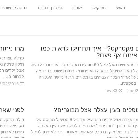
ראשי
צור קשר
אודות
הצטרף ככותב
כניסה לרשומים
 מקטרקט? - איך תתחילו לראות כמו
מהו ניתוח
איתם אף פעם?
פזילה נוצרת כ
תיקון פזילה נ
אחוז נכבד מהאנשים מעל לגיל 60 סובלים מקטרקט - עכירות בעדשה
אצל ילדים הנ
 העין. הטיפול בבעיה הוא ניתוחי - ניתוח פשוט, בהרדמה
לבחור בין...
בעל אחוזי הצלחה גבוהים בו מסירים את העדשה העכורה
במקומה...
25/02/2016
33 שנ'
פלים בעין עצלה אצל מבוגרים?
לפני שאתם
הטיפול בעין עצלה אצל ילדים הוא יעיל עד גיל 9 הטיפול מבוסס על
הילד מתקשה ב
ין הטובה וכך "מכריחים" את המוח להשתמש בעין העצלה.
מקריאה וכתיב
חיל בטיפול מוקדם ככל האפשר. מאוחר יותר לא ניתן לטפל
פונים לאבחון 