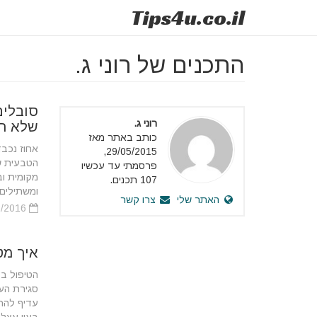
Tips
4u
.co.il
התכנים של רוני ג.
סובלים
רוני ג.
שלא ר
כותב באתר מאז
29/05/2015,
הטבעית של
פרסמתי עד עכשיו
מקומית ו
107 תכנים.
ומשתילים 
האתר שלי
צרו קשר
25/02/2016
איך מט
סגירת הע
עדיף להת