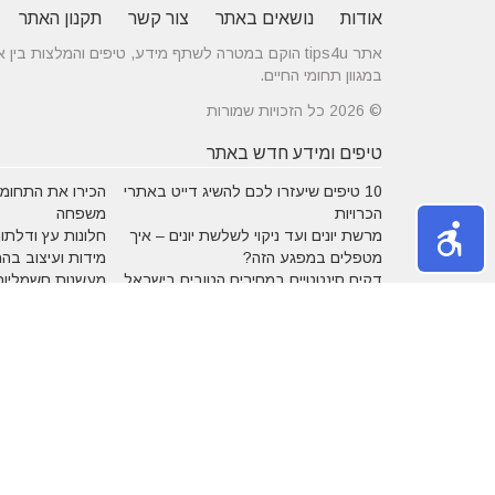
אודות
נושאים באתר
צור קשר
תקנון האתר
אתר tips4u הוקם במטרה לשתף מידע, טיפים והמלצות
במגוון תחומי החיים.
© 2026 כל הזכויות שמורות
טיפים ומידע חדש באתר
10 טיפים שיעזרו לכם להשיג דייט באתרי
הכירו את התחומים
הכרויות
משפחה
מרשת יונים ועד ניקוי לשלשת יונים – איך
חלונות עץ ודלתות
מטפלים במפגע הזה?
מידות ועיצוב בה
דקים סינטטיים במחירים הטובים בישראל
מעשנות חשמליות
נושאים באתר
אהבה
אופנה