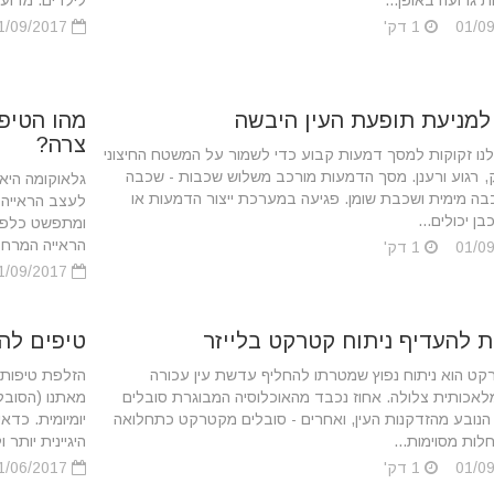
ת גרועה באופן...
לילדים. מדוע.
1 דק'
01/09/2017
למניעת תופעת העין היבשה
מהו הטיפו
צרה?
לנו זקוקות למסך דמעות קבוע כדי לשמור על המשטח החיצוני
, רגוע ורענן. מסך הדמעות מורכב משלוש שכבות - שכבה
גלאוקומה היא
בה מימית ושכבת שומן. פגיעה במערכת ייצור הדמעות או
לעצב הראייה כ
בן יכולים...
ומתפשט כלפי
הראייה המרחבי
1 דק'
01/09/2017
טיפים להז
קט הוא ניתוח נפוץ שמטרתו להחליף עדשת עין עכורה
הזלפת טיפות 
אכותית צלולה. אחוז נכבד מהאוכלוסיה המבוגרת סובלים
מאתנו (הסובל
נובע מהזדקנות העין, ואחרים - סובלים מקטרקט כתחלואה
יומיומית. כד
חלות מסוימות...
היגיינית יותר ו
1 דק'
01/06/2017