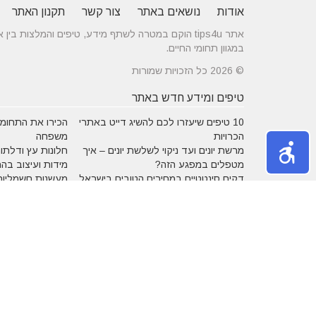
אודות
נושאים באתר
צור קשר
תקנון האתר
אתר tips4u הוקם במטרה לשתף מידע, טיפים והמלצות
במגוון תחומי החיים.
© 2026 כל הזכויות שמורות
טיפים ומידע חדש באתר
10 טיפים שיעזרו לכם להשיג דייט באתרי
הכירו את התחומים
הכרויות
משפחה
מרשת יונים ועד ניקוי לשלשת יונים – איך
חלונות עץ ודלתות
מטפלים במפגע הזה?
מידות ועיצוב בה
דקים סינטטיים במחירים הטובים בישראל
מעשנות חשמליות
נושאים באתר
אהבה
אופנה