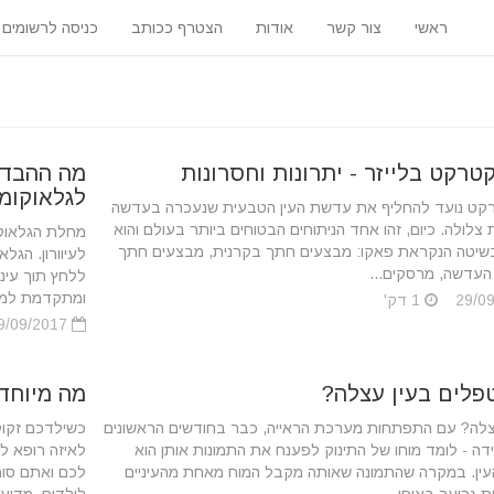
ראשי
צור קשר
אודות
הצטרף ככותב
כניסה לרשומים
קטרקט בלייזר - יתרונות וחסרונות
מה ההבדל 
לגלאוקומ
רקט נועד להחליף את עדשת העין הטבעית שנעכרה בעדשה
צלולה. כיום, זהו אחד הניתוחים הבטוחים ביותר בעולם והוא
מחלת הגלאוקו
יטה הנקראת פאקו: מבצעים חתך בקרנית, מבצעים חתך
לעיוורון. הגל
העדשה, מרסקים...
ללחץ תוך עינ
ומתקדמת למרכ
1 דק'
29/09/2017
פלים בעין עצלה?
מה מיוחד 
עצלה? עם התפתחות מערכת הראייה, כבר בחודשים הראשונים
כשילדכם זקוק 
ה - לומד מוחו של התינוק לפענח את התמונות אותן הוא
לאיזה רופא ל
ין. במקרה שהתמונה שאותה מקבל המוח מאחת מהעיניים
לכם ואתם סומכ