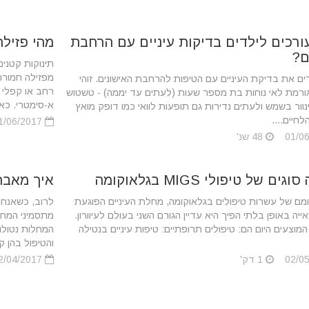
ורכים לילדים בדיקות עיניים עם הרחבת
מהי פזיל
ם?
תינוקות קטנים
מפזילה חמורה
רים את בדיקת העיניים עם הטיפות להרחבת האישונים. זוהי
רחב או קפלי 
ורמת לאי נוחות בת מספר שעות (לעתים עד יממה) - טשטוש
א-סימטרי. כאש
נוור בשמש ולעתים נדירות גם תופעות לוואי כמו דופק מואץ
חיים....
01/06/2017
48 שנ'
ם של טיפולי MIGS בגלאוקומה
איך מאבח
מם של עשרות טיפולים בגלאוקומה, מחלת העיניים הפוגעת
לרוב, כשאנחנו
יה באופן בלתי הפיך היא עדיין הגורם השני בעולם לעיוורון.
מתסמיני המחלה
המוצעים היום הם: טיפולים תרופתיים: טיפות עיניים בנטילה
המחלות נטולו
והטיפול בהן ק
1 דק'
02/04/2017