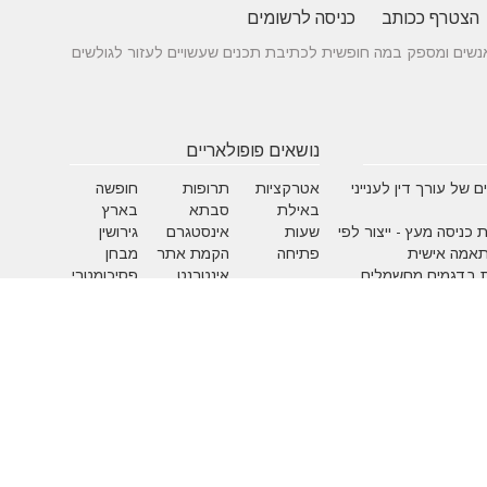
הצטרף ככותב
כניסה לרשומים
 בין אנשים ומספק במה חופשית לכתיבת תכנים שעשויים לעזור לגולשים
נושאים פופולאריים
 של עורך דין לענייני
אטרקציות
תרופות
חופשה
באילת
סבתא
בארץ
 כניסה מעץ - ייצור לפי
שעות
אינסטגרם
גירושין
תאמה אישית
פתיחה
הקמת אתר
מבחן
 בדגמים מחשמלים
אינטרנט
פסיכומטרי
מזג אוויר
מסחר
פסח
אלקטרוני
ראש השנה
צוואה
שירות
עסקים
לקוחות
מומלצים
בישראל
משחקים
איפור
אלטרנטיבי
בעלי ח