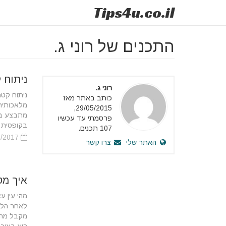
Tips
4u
.co.il
התכנים של רוני ג.
ניתוח 
רוני ג.
ניתוח קט
כותב באתר מאז
מלאכותית 
29/05/2015,
מתבצע בש
פרסמתי עד עכשיו
בקופסית 
107 תכנים.
29/09/2017
האתר שלי
צרו קשר
איך מט
מהי עין 
לאחר הליד
מקבל מהע