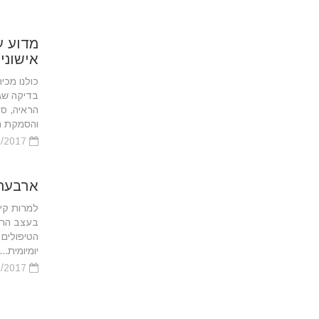
מדוע ע
אישוני
כולנו מכי
בדיקה שג
הראיה, סי
והסמקת הל
01/06/2017
ארבעה סוגי
למרות קיו
בעצב הראי
הטיפולים 
יומיומית...
02/05/2017