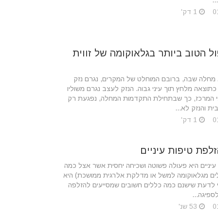
..
1 דק'
ל הטוב ביותר בגלאוקומה של זווית
 מחלה שבה, ברובם המוחלט של המקרים, נגרם נזק
תוצאה מלחץ תוך עיני גבוה. הנזק לעצב נגרם משוליו
 המרכז, כך שבתחילת התקדמות המחלה, נפגעת רק
ת והנזק לא...
1 דק'
לפת טיפות עיניים
עיניים היא פעולה פשוטה ושכיחה יחסית אשר אצל כמה
ים מגלאוקומה למשל או מדלקת אלרגית ממושכת) היא
אי לדעת שישנם כמה כללים חשובים שמסייעים להזלפה
לספיגה...
53 שנ'