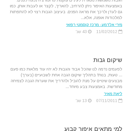
הגבות משמשות מסגרת לעיניים ומקנות פרופורציה נכונה לפנים.
באמצעות האיפור ניתן להרחיב, להאריך, לקצר או לעבות אותן, כמו
גם לעדן ולרכך את מראה הפנים. בעיצוב הגבות רצוי לא להתפתות
למלכודות אופנה, אלא...
מירי אלדמע- מרכז קוסמטי רפואי
11/02/2012
43 שנ'
שיקום גבות
לפעמים נדמה לנו שהכל אבוד והגבות לא יהיו עוד מלאות כמו פעם
... טעות, בנות! בתהליך שיקום הגבה אחת לשבועיים (בערך)
מבצעים שינויים על מנת להוביל ולהדריך את שערות הגבה לצמיחה
מחודשת. באמצעות צבע מיוחד...
ליאת מאיר
07/11/2011
13 שנ'
למי מתאים איפור קבוע