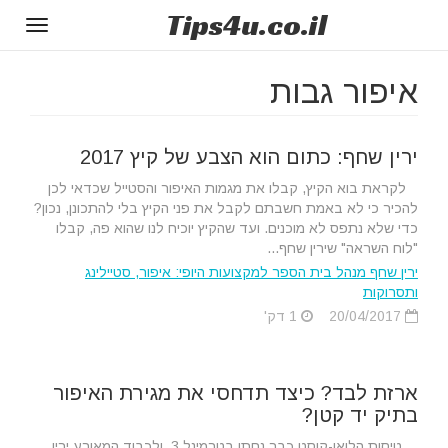
Tips
4u
.co.il
Toggle
gation
איפור גבות
ירין שחף: כתום הוא הצבע של קיץ 2017
לקראת בוא הקיץ, קבלו את מגמות האיפור והסטייל שכדאי לכן
להכיר כי לא באמת חשבתם לקבל את פני הקיץ בלי להתכונן, נכון?
כדי שלא נתפס לא מוכנים. ועד שהקיץ יוכיח לנו שהוא פה, קבלו
"לוח השראה" שירין שחף...
ירין שחף מנהל בית הספר למקצועות היופי: איפור, סטיילינג
ותסרוקות
20/04/2017
1 דק'
ארזת לבד? כיצד תדחסי את מגירת האיפור
בתיק יד קטן?
טיסות הלואו-קוסט כבר נחתו בטרמינל 3, ולכבוד המאורע ירין