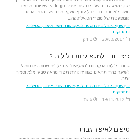
שחף מציג ערכה של מברשות איפור to go. עכשיו יותר מתמיד
חשוב לארוז חכם, כי כל עודף משקל מתבטא במחיר.אריזה
קומפקטית של מוצרי הטואליטקה...
ירין שחף מנהל בית הספר למקצועות היופי: איפור, סטיילינג
ותסרוקות
28/03/2017
1 דק'
כיצד נכון למלא גבות דלילות ?
גבות דלילות או קרחות "ממלאים" עם צללית שחורה או חומה/
לשיער בהיר תתאים בגוון ירוק זית תיצור מראה טבעי מלא וסמיך
יותר.
ירין שחף מנהל בית הספר למקצועות היופי: איפור, סטיילינג
ותסרוקות
19/11/2012
6 שנ'
טיפים לאיפור גבות