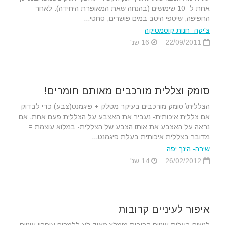
אחת ל- 10 שימושים (בהנחה שאת המאופרת היחידה). לאחר
החפיפה, שיטפי היטב במים פושרים, סחטי...
צ'יקה- חנות קוסמטיקה
22/09/2011
16 שנ'
סומק וצללית מורכבים מאותם חומרים!
הצללית\ סומק מורכבים בעיקר מטלק + פיגמנט(צבע) כדי לבדוק
אם צללית איכותית- נעביר את האצבע על הצללית פעם אחת, אם
נראה על האצבע את אותו הצבע של הצללית- במלוא עוצמת =
מדובר בצללית איכותית בעלת פיגמנט...
שירה- הינך יפה
26/02/2012
14 שנ'
איפור לעיניים קרובות