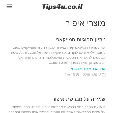
Tips
4u
.co.il
Toggle
gation
מוצרי איפור
ניקיון ספוגיות המייקאפ
את ספוגיות המייקאפ קשה במיוחד לנקות מכיוון שהמייקאפ נספג
לתוכן. גיליתי שאם לוקחים את שקית הרשת של הטבליות לכביסה
ומכניסים לתוכה את הספוגיות המלוכלכות ומצרפים אותה אל
הכביסה, הן יוצאות כמו חדשות. חשוב...
שחר גפני איפור אומנותי
22/01/2012
15 שנ'
שמירה על מברשת איפור
השקעת הרבה כסף ברכישת מברשות איפור טובות. בכדי לשמור
על איכות המברשות לאורך זמן הקפידי לחפוף אותן בשמפו ובמרכך