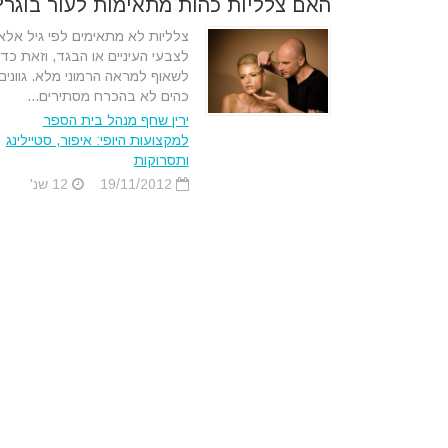
האם צלליות כהות מתאימות לעור בוגר?
צלליות לא מתאימים לפי גיל אלא
לצבעי העיניים או הבגד, וזאת כדי
לשאוף למראה הרמוני מלא. גוונים
כהים לא בהכרח מסתירים...
ירין שחף מנהל בית הספר
למקצועות היופי: איפור, סטיילינג
ותסרוקות
19/11/2012
12 שנ'