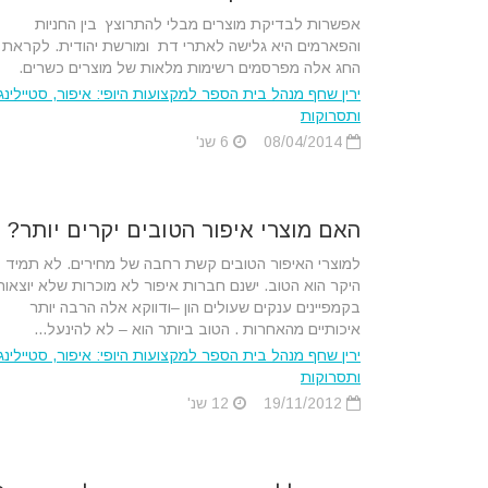
אפשרות לבדיקת מוצרים מבלי להתרוצץ בין החניות
והפארמים היא גלישה לאתרי דת ומורשת יהודית. לקראת
החג אלה מפרסמים רשימות מלאות של מוצרים כשרים.
ירין שחף מנהל בית הספר למקצועות היופי: איפור, סטיילינג
ותסרוקות
08/04/2014
6 שנ'
האם מוצרי איפור הטובים יקרים יותר?
למוצרי האיפור הטובים קשת רחבה של מחירים. לא תמיד
היקר הוא הטוב. ישנם חברות איפור לא מוכרות שלא יוצאות
בקמפיינים ענקים שעולים הון –ודווקא אלה הרבה יותר
איכותיים מהאחרות . הטוב ביותר הוא – לא להינעל...
ירין שחף מנהל בית הספר למקצועות היופי: איפור, סטיילינג
ותסרוקות
19/11/2012
12 שנ'