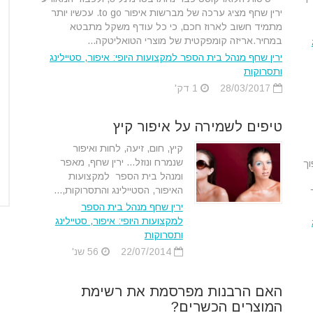
ירין שחף מציג ערכה של מברשות איפור to go. עכשיו יותר
מתמיד חשוב לארוז חכם, כי כל עודף משקל מתבטא
במחיר.אריזה קומפקטית של מוצרי הטואליטקה...
ירין שחף מנהל בית הספר למקצועות היופי: איפור, סטיילינג
ותסרוקות
28/03/2017
1 דק'
טיפים לשמירה על איפור קיץ
קיץ, חום, זיעה, לחות ואיפור
שנמרח ונוזל... ירין שחף, מאפר
וך
ומנהל בית הספר למקצועות
האיפור, הסטיילינג והתסרוקות,...
ירין שחף מנהל בית הספר
למקצועות היופי: איפור, סטיילינג
ותסרוקות
22/07/2014
56 שנ'
האם הרבנות מפרסמת את רשימת
המוצרים הכשרים?