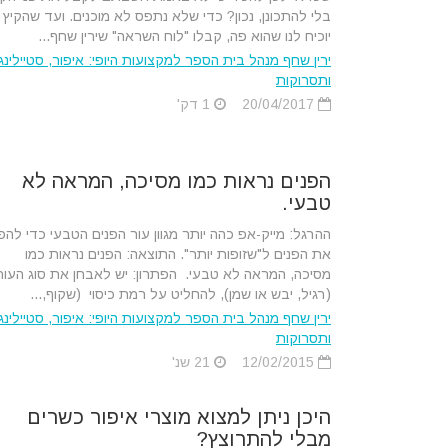
בלי להתכונן, נכון? כדי שלא נתפס לא מוכנים. ועד שהקיץ
יוכיח לנו שהוא פה, קבלו "לוח השראה" שירין שחף...
ירין שחף מנהל בית הספר למקצועות היופי: איפור, סטיילינג
ותסרוקות
20/04/2017
1 דק'
הפנים נראות כמו מסיכה, המראה לא
טבעי.
ההרגל: מייק-אפ כהה יותר מגוון עור הפנים הטבעי כדי להפ
את הפנים ל"שזופות יותר". התוצאה: הפנים נראות כמו
מסיכה, המראה לא טבעי. הפתרון: יש לאבחן את סוג העור
(רגיל, יבש או שמן), להחליט על רמת כיסוי (שקוף,...
ירין שחף מנהל בית הספר למקצועות היופי: איפור, סטיילינג
ותסרוקות
12/02/2015
21 שנ'
היכן ניתן למצוא מוצרי איפור כשרים
מבלי להתרוצץ?