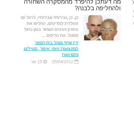
מה דעתכן להיפרד מהמסקרה השחורה
ולהחליפה בלבנה?
כן, כן ,גבירותיי וגבירותיי, לרגל יום
ההולדת למדינתנו, החליפו את
עיפרון העיניים השחור בגוון כחול
פסטל. את הריסים ...
ירין שחף מנהל בית הספר
למקצועות היופי: איפור, סטיילינג
ותסרוקות
25/04/2012
15 שנ'