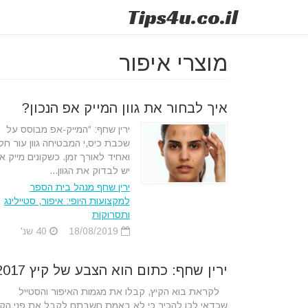
Tips
4u
.co.il
מוצרי איפור
איך לבחור את גוון המייק אפ הנכון?
ירין שחף: “המייק-אפ מבוסס על
שכבת כיס,י המבטיחה גוון עור חל
ואחיד לאורך זמן. כשקונים מייק א
יש לבדוק את הגוון...
ירין שחף מנהל בית הספר
למקצועות היופי: איפור, סטיילינג
ותסרוקות
18/08/2019
40 שנ'
ירין שחף: כתום הוא הצבע של קיץ 2017
לקראת בוא הקיץ, קבלו את מגמות האיפור והסטייל
שכדאי לכן להכיר כי לא באמת חשבתם לקבל את פני הקי