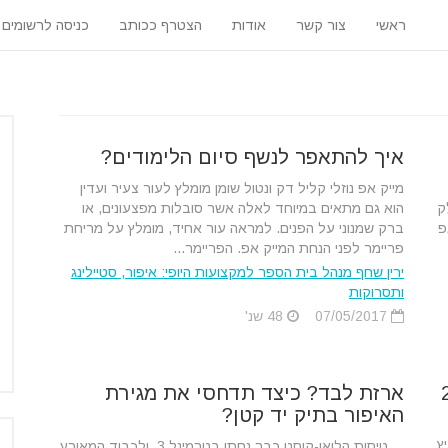
ראשי
צור קשר
אודות
הצטרף ככותב
כניסה לרשומים
איך להתאפר לנשף סיום הלימודים?
מייק אפ נוזלי קליל דק ונטול שומן מומלץ לעור צעיר ועדין
ק
הוא גם מתאים במיוחד לאלה אשר סובלות מפצעונים, או
פ
ברק שמנוני על הפנים. למראה עור אחיד, מומלץ על מריחת
פריימר לפני הנחת המייק אפ. הפריימר...
ירין שחף מנהל בית הספר למקצועות היופי: איפור, סטיילינג
ותסרוקות
07/05/2017
48 שנ'
ארזת לבד? כיצד תדחסי את מגירת
האיפור בתיק יד קטן?
ץ
טיסות הלואו-קוסט כבר נחתו בטרמינל 3, ולכבוד המאורע