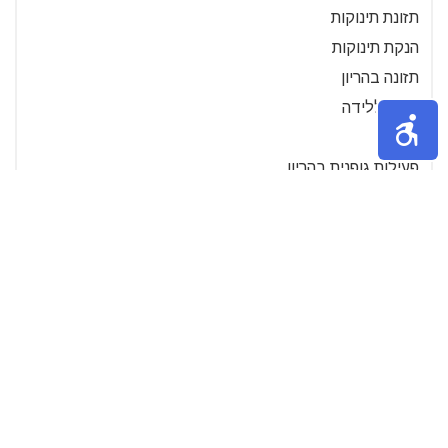
תזונת תינוקות
הנקת תינוקות
תזונה בהריון
הכנה ללידה
לידה
פעילות גופנית בהריון
בעיות פוריות
סרטוני הדרכה- הריון ולידה
צילומי הריון
עיסוי תינוקות
דיאטה אחרי לידה
שינה אצל תינוקות
טיפול בתופעות הריון
רפואה טבעית בהריון
סימני הריון