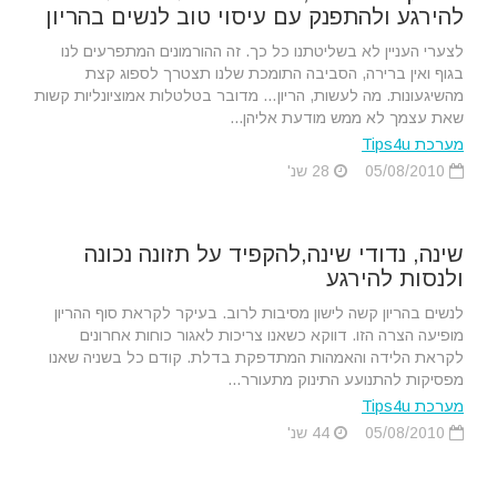
להירגע ולהתפנק עם עיסוי טוב לנשים בהריון
לצערי העניין לא בשליטתנו כל כך. זה ההורמונים המתפרעים לנו
בגוף ואין ברירה, הסביבה התומכת שלנו תצטרך לספוג קצת
מהשיגעונות. מה לעשות, הריון… מדובר בטלטלות אמוציונליות קשות
שאת עצמך לא ממש מודעת אליהן...
מערכת Tips4u
05/08/2010
28 שנ'
שינה, נדודי שינה,להקפיד על תזונה נכונה
ולנסות להירגע
לנשים בהריון קשה לישון מסיבות לרוב. בעיקר לקראת סוף ההריון
מופיעה הצרה הזו. דווקא כשאנו צריכות לאגור כוחות אחרונים
לקראת הלידה והאמהות המתדפקת בדלת. קודם כל בשניה שאנו
מפסיקות להתנועע התינוק מתעורר...
מערכת Tips4u
05/08/2010
44 שנ'