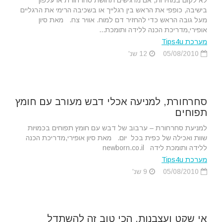
לא לקום במהירות, אם מרגישים תחושת סחרחורת או עלפון
בישיבה, כופפי את הראש בין רגלייך או בשכיבה הרימי את הרגליים
מעל גובה הראש כדי להחזיר דם למוח. אוויר צח. מאת סיון
אופירי,מדריכת הכנה ללידה ותומכת...
מערכת Tips4u
05/08/2010
12 שנ'
סחרחורת, למניעה אכלי דבש מעורב עם חומץ
תפוחים
למניעת סחרחורת – ערבוב של דבש עם חומץ תפוחים בכמויות
שוות ואכילה של כפית בכל יום. מאת סיון אופירי,מדריכת הכנה
ללידה ותומכת לידה newborn.co.il
מערכת Tips4u
05/08/2010
9 שנ'
אי שקט ועצבנות, הכי טוב זה להשתדל