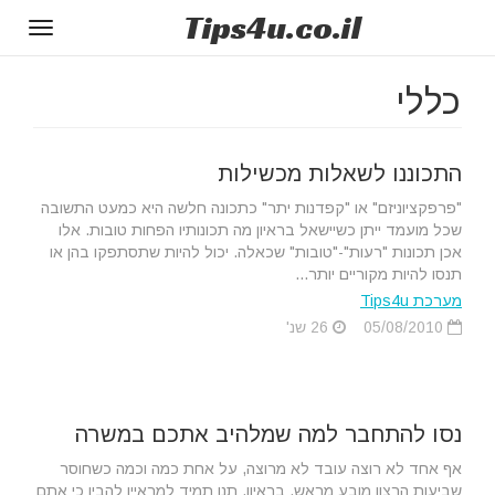
Tips
4u
.co.il
Toggle
gation
כללי
התכוננו לשאלות מכשילות
"פרפקציוניזם" או "קפדנות יתר" כתכונה חלשה היא כמעט התשובה
שכל מועמד ייתן כשיישאל בראיון מה תכונותיו הפחות טובות. אלו
אכן תכונות "רעות"-"טובות" שכאלה. יכול להיות שתסתפקו בהן או
תנסו להיות מקוריים יותר...
מערכת Tips4u
05/08/2010
26 שנ'
נסו להתחבר למה שמלהיב אתכם במשרה
אף אחד לא רוצה עובד לא מרוצה, על אחת כמה וכמה כשחוסר
שביעות הרצון מובע מראש. בראיון, תנו תמיד למראיין להבין כי אתם