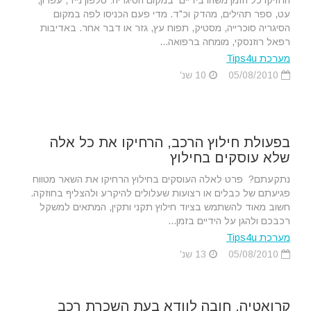
החזיקו כל הזמן משהו בידיים במקום הסיגריה: טלפון נייד, עפרון,
עט, ספר תהילים, מהדק וכ"ד. מדי פעם הכניסו לפה במקום
הסיגריה סוכרייה, מסטיק, תפוח עץ, גזר או דבר אחר. באדיבות
רפאל רוזנסקי, מומחה ברפואה...
מערכת Tips4u
05/08/2010
10 שנ'
בפעולת חילוץ הרכב, הרחיקו את כל אלה
שלא עוסקים בחילוץ
נתקעתם? פרט לאלה העוסקים בחילוץ הרחיקו את השאר מטווח
פגיעתם של כבלים או רצועות שעלולים להיקרע ולהצליף בחוזקה.
חשוב מאוד להשתמש בציוד חילוץ תקני ותקין, המתאים למשקל
רכבכם ולהגן על הידיים בזמן...
מערכת Tips4u
05/08/2010
13 שנ'
קרואטיה, חובה לוודא בעת השכרת רכב