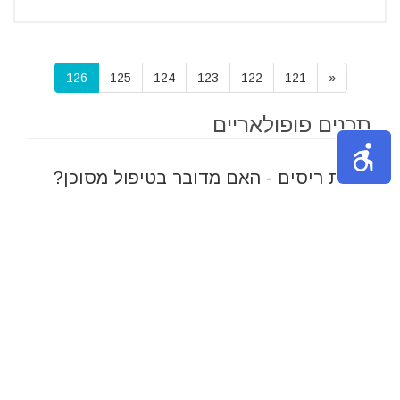
126
125
124
123
122
121
«
תכנים פופולאריים
הרמת ריסים - האם מדובר בטיפול מסוכן?
הרמת ריסים היא טיפול יופי שנועד
להעצים את מראה הריסים הטבעיים.
הטיפול כולל סלסול והרמת הריסים
מהשורש כדי להקנות...
I4beditor
14/05/2024
5 דק'
צעצועים מומלצים לילדים לפי גיל -