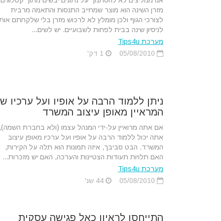
אנו ממליצים לא להסתמך על נתונים יבשים מתוך קטלוגים,
מזרן השינה הוא מוצר שמחייב התנסות והתאמה מרבית
לצורכי הגוף ולכן מומלץ לא לרכוש מזרן בלי שלקחתם אותו
לניסיון שינה בבית לפחות לשבועיים. יש לשים...
מערכת Tips4u
05/08/2010
1 דק'
ניתן ללמוד הרבה על אופיו ועל ערכיו ש
המראיין מאופן עיצוב המשרד
אם אתה מרואיין על-ידי המנהל עצמו (ולא בחברת השמה),
אתה יכול ללמוד הרבה על אופיו ועל ערכיו מאופן עיצוב
המשרד. הבט סביבך, איזה תמונות הוא תלה על הקירות,
האם תלויות תעודות הצטיינות והערכה, האם יש מזכרות...
מערכת Tips4u
05/08/2010
44 שנ'
התייחסו לראיון כאל פגישה עסקית