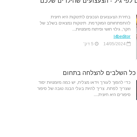
 לפי גיל - הצעצועים שהילדים שלכם
בחירת הצעצועים הנכונים לתינוקות היא חיונית
להתפתחותם המוקדמת. תינוקות נמצאים בשלב של
חקר, גילוי חושי ופיתוח מיומנויות...
I4beditor
14/05/2024
5 דק'
- כל השלבים להצלחה בתחום
כדי להפוך לעורך וידאו מצליח, יש כמה מיומנויות יסוד
שצריך לפתח. צריך להיות בעלי הבנה טובה של סיפור
סיפורים היא חיונית....
מערכת Tips4u
18/02/2024
3 דק'