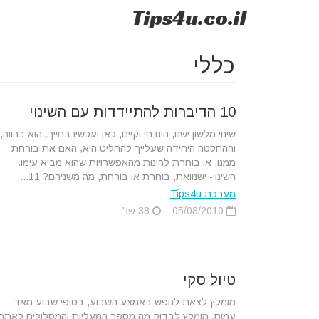
Tips
4u
.co.il
כללי
10 הדיברות להתיידדות עם השינוי
שינוי מלשון ישנו, הינו חי וקיים, כאן ועכשיו בחייך. הוא בהווה,
וההחלטה היחידה שעלייך להחליט היא, האם את בורחת
ממנו, או בוחרת להינות מהאפשרויות שהוא מביא עימו.
השינוי- ישנוואת, בוחרת או בורחת, מה משניהם? 11...
מערכת Tips4u
05/08/2010
38 שנ'
טיול סקי
מומלץ לצאת לנופש באמצע השבוע, בסופי שבוע מאד
עמוס. מומלץ לבדוק מה מספר המעליות והמסלולים לאתר