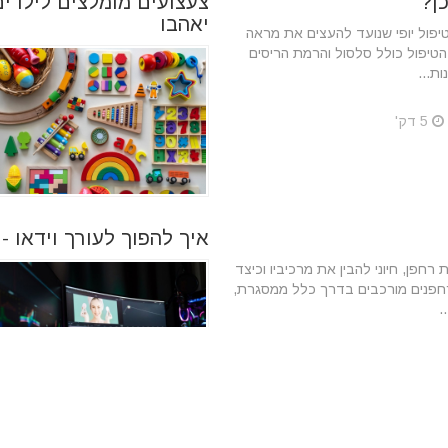
ן?
צעצועים מומלצים לילדים
יאהבו
יפול יופי שנועד להעצים את מראה
הטיפול כולל סלסול והרמת הריסים
ת...
5 דק'
איך להפוך לעורך וידאו 
 רחפן, חיוני להבין את מרכיביו וכיצד
רחפנים מורכבים בדרך כלל ממסגרת,
.
3 דק'