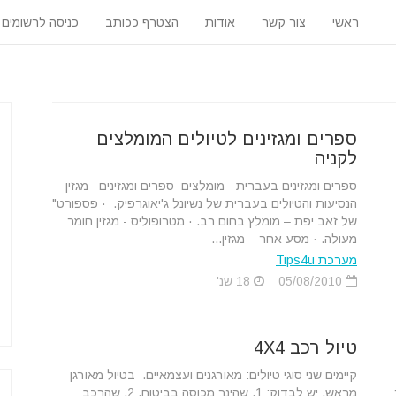
ראשי
צור קשר
אודות
הצטרף ככותב
כניסה לרשומים
ספרים ומגזינים לטיולים המומלצים
לקניה
ספרים ומגזינים בעברית - מומלצים ספרים ומגזינים– מגזין
הנסיעות והטיולים בעברית של נשיונל ג'יאוגרפיק. · פספורט"
של זאב יפת – מומלץ בחום רב. · מטרופוליס - מגזין חומר
מעולה. · מסע אחר – מגזין...
מערכת Tips4u
05/08/2010
18 שנ'
טיול רכב 4X4
קיימים שני סוגי טיולים: מאורגנים ועצמאיים. בטיול מאורגן
מראש, יש לבדוק: 1. שהינך מכוסה בביטוח. 2. שהרכב