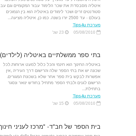
איטליה מסבסדת את שכר הלימוד עבור המקומיים וגם עבו
סטודנטים זרים ושכר לימודים באיטליה הוא בין הנמוכים
בעולם - עד 2500 יורו בשנה. כמו כן, איטליה מציעה...
מערכת Tips4u
05/08/2010
23 שנ'
בתי ספר ממשלתיים באיטליה (לילדים)
באיטליה החינוך הוא חינמי והכל כלול למעט ארוחות.לכל
שכונה יש את בתי הספר שלה והרישום דרך העיריה ,אין
אפשרות לבקש בית ספר אחר שלא בשכונת המגורים.
הרישום לגנים ולבתי הספר מתחיל בחודש ינואר ונסגר
בתחילת...
מערכת Tips4u
05/08/2010
15 שנ'
בית הספר של חב"ד- "מרכז לעניני חינוך