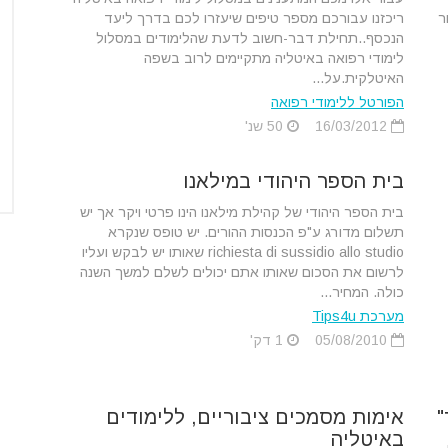
ר
ריכזנו עבורכם מספר טיפים שיעזרו לכם בדרך ליעד
הנכסף..תחילת דבר-חשוב לדעת שהלימודים במסלול
לימודי רפואה באיטליה מתקיימים לרוב בשפה
האיטלקית.על...
הפורטל ללימודי רפואה
16/03/2012
50 שנ'
בית הספר היהודי במילאנו
בית הספר היהודי של קהילת מילאנו הינו פרטי ויקר אך יש
תשלום מדורג ע"פ הכנסות ההורים. יש טופס שנקרא
richiesta di sussidio allo studio שאותו יש לבקש ועליו
לרשום את הסכום שאותו אתם יכולים לשלם למשך השנה
כולה. המחיר...
מערכת Tips4u
05/08/2010
1 דק'
"
אימות מסמכים ציבוריים, ללימודים
באיטליה