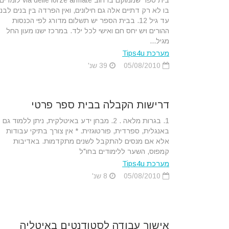
בית ספר שממוקם ברחוב via delle forze armate לומדי
בו לא רק דתיים אלה גם חילונים, ואין הפרדה בין בנים לבנ
עד גיל 12. בבית הספר יש תשלום מדורג לפי הכנסות
ההורים ויש יחס חם ואישי לכל ילד. במרכז ישנו מעון החל
מגיל...
מערכת Tips4u
05/08/2010
39 שנ'
דרישות הקבלה בבית ספר פרטי
1. בגרות מלאה . 2. מבחן ידע באיטלקית, ניתן ללמוד גם
באנגלית, ספרדית, פורטוגזית. * אין צורך בתיקי עבודות
אלא אם מנסים להתקבל לשנים מתקדמות. באדיבות
קמפוס, השער ללימודים בחו"ל
מערכת Tips4u
05/08/2010
8 שנ'
אישור עבודה לסטודנטים באיטליה