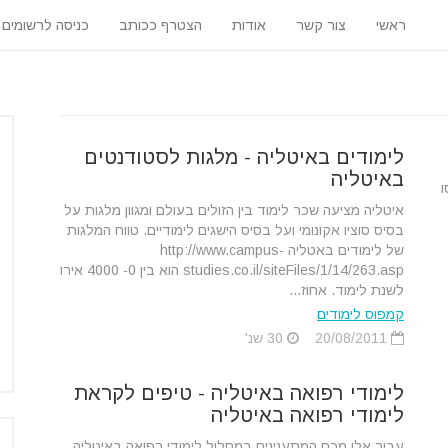
ראשי
צור קשר
אודות
הצטרף ככותב
כניסה לרשומים
לימודים באיטליה - מלגות לסטודנטים
באיטליה
ו
איטליה מציעה שכר לימוד בין הזולים בעולם ומגוון מלגות על
בסיס סוציו אקונומי ועל בסיס הישגים לימודיים. טווח המלגות
של לימודים באטליה http://www.campus-
studies.co.il/siteFiles/1/14/263.asp הוא בין 0- 4000 אירו
לשנת לימוד. אחוז...
קמפוס לימודים
20/08/2011
30 שנ'
לימודי רפואה באיטליה - טיפים לקראת
לימודי רפואה באיטליה
עבור אלו מכם המתענינים במסלול לימודי רפואה באיטליה