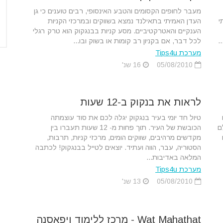
מעבר לחופים הקסומים והטבע האינסופי, רבים טוענים כי גן
י
העדן האמיתי בתאילנד נמצא בשווקים ובמרכזי הקניות
הענקיים והאטרקטיביים. מסע קניות בבנגקוק הוא טרק רגלי
.
לכל דבר, אם בקניון רב קומות או בשוק ובו...
מערכת Tips4u
05/08/2010
16 שנ'
לראות את בנקוק ב-12 שעות
טיול חד יומי בעיר בנגקוק יגלה לכם את סוד עוצמתה
ם
הכובשת של העיר. תוך פחות מ- 12 שעות תעברו בין
מקדשים מרהיבים, שווקים הומים, מרכזי קניות, תרבות,
הסטוריה, עבר, הווה ועתיד. יוצאים לטייל בבנגקוק! לכתבה
המלאה באדיבות...
מערכת Tips4u
05/08/2010
13 שנ'
Wat Mahathat - מרכז ללימוד ויפאסנה