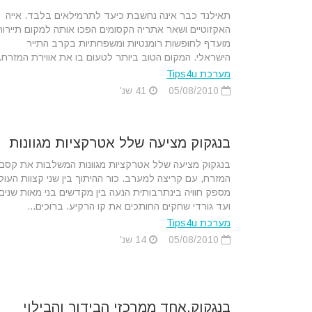
תאילנד כבר אינה נחשבת כיעד לתרמילאים בלבד. אייה
האקזוטיים ושאר אתריה הקסומים הפכו אותה למקום תיירות
מועדף לחופשות רומנטיות ומשפחתיות בקרב התייר
הישראלי. המקום הטוב ביותר לטעום בו את אווירת המזרח..
מערכת Tips4u
05/08/2010
41 שנ'
בנגקוק מציעה שלל אטרקציות מגוונות
בנגקוק מציעה שלל אטרקציות מגוונות המשלבות את קסם
המזרח, עם קריצה למערב. כור ההיתוך בין שני קצוות העול
מספק חוויה בינתרבותית הנעה בין מקדשים בני מאות שנים
ועד גורדי שחקים החותכים את קו הרקיע. ברוכים...
מערכת Tips4u
05/08/2010
14 שנ'
בנגקוק,אחד ממרכזי הבידור והבילוי