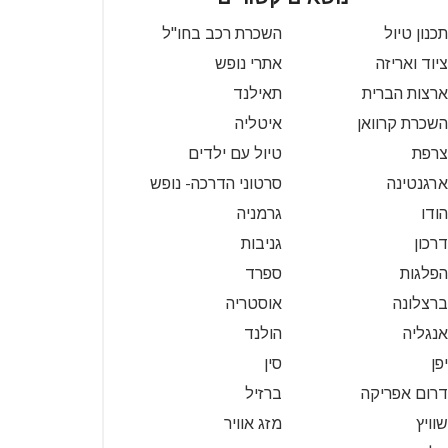
תכנון טיול
השכרת רכב בחו"ל
ציוד ואריזה
אתרי נופש
ארצות הברית
תאילנד
השכרת קרוואן
איטליה
צרפת
טיול עם ילדים
ארגנטינה
סרטוני הדרכה- נופש
הודו
גרמניה
דרכון
גניבות
הפלגות
ספרד
ברצלונה
אוסטריה
אנגליה
הולנד
יפן
סין
דרום אפריקה
ברזיל
שוויץ
מזג אוויר