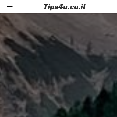
Tips
4u
.co.il
Toggle
gation