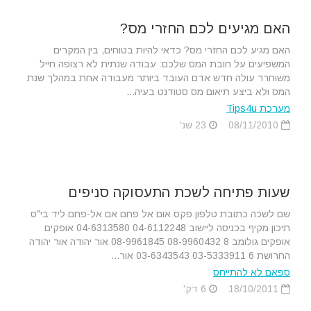
האם מגיעים לכם החזרי מס?
האם מגיע לכם החזרי מס? כדאי להיות בטוחים, בין המקרים
המשפיעים על חובת המס שלכם: עבודה שנתית לא רצופה חייל
משוחרר עולה חדש אדם העובד ביותר מעבודה אחת במהלך שנת
המס ולא ביצע תיאום מס סטודנט בעיה...
מערכת Tips4u
08/11/2010
23 שנ'
שעות פתיחה לשכת התעסוקה סניפים
שם לשכה כתובת טלפון פקס אום אל פחם אם אל-פחם ליד בי"ס
תיכון מקיף בכניסה ליישוב 04-6112248 04-6313580 אופקים
אופקים גולומב 8 08-9960432 08-9961845 אור יהודה אור יהודה
החרושת 6 03-5333911 03-6343543 אור...
ספאם לא להתייחס
18/10/2011
6 דק'