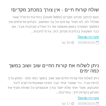
שולח קורות חיים - אין צורך במכתב מקדים!
האם לכתוב מכתב מקדים (cover letter) בהודעת הדוא"ל שאני
שולח? לא. לא תמיד קוראים על גבי המחשב, לעתים מדפיסים את
המסמך המצורף באופן אוטומטי ואז כל המידע שכתבת אבד. אם
כבר השקעת בכתיבת מכתב כזה, עדיף להכניס...
מערכת Tips4u
05/08/2010
30 שנ'
ניתן לשלוח את קורות החיים שוב ושוב במשך
כמה ימים
ניתן לשלוח את קורות החיים שוב ושוב במשך כמה ימים - המינון צריך
להיות סביר, כדי שמצד אחד יגבר הסיכוי שמועמדות תגיע ליעד
המבוקש, ומצד אחר שלא ייווצר נגדך אנטגוניזם על שאתה מציף את
הארגון בקורות חייך. באדיבות...
מערכת Tips4u
05/08/2010
17 שנ'