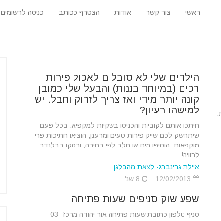
ראשי
צור קשר
אודות
הצטרף ככותב
כניסה לרשומים
הילדים שלי לא סובלים לאכול פירות
רכים (במיוחד בננות) והבעל שלי כמובן
קונה יותר מידי ואז צריך לזרוק וחבל. יש
למישהו רעיון?
.
חיתכו אותם לקוביות והכניסו בשקיות למקפיא. בכל פעם
שיתחשק לכם שייק פירות טעים ומרענן, הוציאו חתיכות פרי
מוקפאות, הוסיפו מים או חלב לפי בחירה, ורסקו בבלנדר.
לרוויה!
איילת גרינברג- לצאת מהבלגן
12/02/2013
8 שנ'
שפע שוק סניפים שעות פתיחה
סניף טלפון כתובת שעות פתיחה אור יהודה מרכז 03-