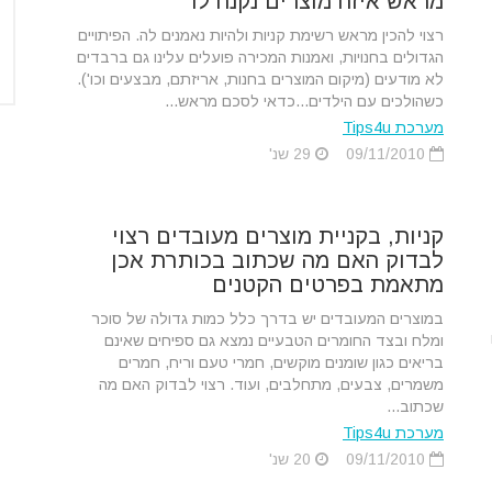
מראש איזה מוצרים נקנה לו
רצוי להכין מראש רשימת קניות ולהיות נאמנים לה. הפיתויים
הגדולים בחנויות, ואמנות המכירה פועלים עלינו גם ברבדים
לא מודעים (מיקום המוצרים בחנות, אריזתם, מבצעים וכו').
כשהולכים עם הילדים...כדאי לסכם מראש...
מערכת Tips4u
09/11/2010
29 שנ'
קניות, בקניית מוצרים מעובדים רצוי
לבדוק האם מה שכתוב בכותרת אכן
מתאמת בפרטים הקטנים
במוצרים המעובדים יש בדרך כלל כמות גדולה של סוכר
ומלח ובצד החומרים הטבעיים נמצא גם ספיחים שאינם
בריאים כגון שומנים מוקשים, חמרי טעם וריח, חמרים
משמרים, צבעים, מתחלבים, ועוד. רצוי לבדוק האם מה
שכתוב...
מערכת Tips4u
09/11/2010
20 שנ'