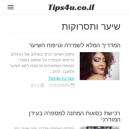
Tips
4u
.co.il
Toggle
gation
שיער ותסרוקות
המדריך המלא לשמירה וטיפוח השיער
טיפוח השיער כרוך בשילוב של הרגלים
בריאים והקפדה על שימוש במוצרי
הטיפוח המתאימים פרטנית לסוג השיער
ולמצבו. להלן...
מערכת Tips4u
27/12/2023
2 דק'
רכישת כסאות המתנה למספרה בעידן
המודרני
החלום האמיתי שלכם, מזה שנים, היה