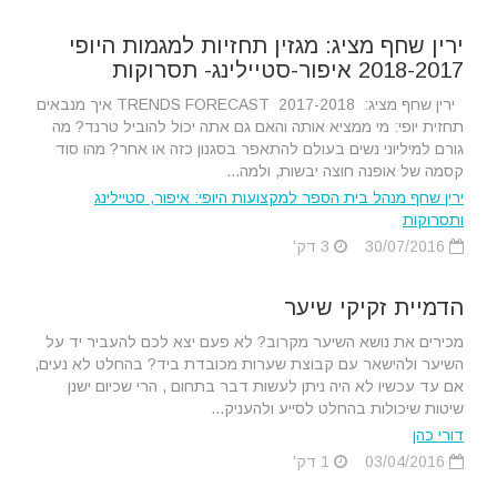
ירין שחף מציג: מגזין תחזיות למגמות היופי
2018-2017 איפור-סטיילינג- תסרוקות
ירין שחף מציג: TRENDS FORECAST 2017-2018 איך מנבאים
תחזית יופי: מי ממציא אותה והאם גם אתה יכול להוביל טרנד? מה
גורם למיליוני נשים בעולם להתאפר בסגנון כזה או אחר? מהו סוד
קסמה של אופנה חוצה יבשות, ולמה...
ירין שחף מנהל בית הספר למקצועות היופי: איפור, סטיילינג
ותסרוקות
30/07/2016
3 דק'
הדמיית זקיקי שיער
מכירים את נושא השיער מקרוב? לא פעם יצא לכם להעביר יד על
השיער ולהישאר עם קבוצת שערות מכובדת ביד? בהחלט לא נעים,
אם עד עכשיו לא היה ניתן לעשות דבר בתחום , הרי שכיום ישנן
שיטות שיכולות בהחלט לסייע ולהעניק...
דורי כהן
03/04/2016
1 דק'