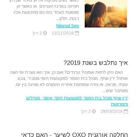
כאשר נשים מפיקות אירוע מיוחד שבו הן
תהיינה במרכז העניינים או כאשר הן
מוזמנות לאחד כזה הם מתכוננות אליו
רבות. חלק...
Nimrod Seo
12/11/2018
2 דק'
איך נתלבש בשנת 2019?
האם ניתן לחזות אופנה? טרנדים? ואם כן, איך הוא נוצרת ומי הוגה
אותה? ירין שחף, מנהל בית הספר למקצועות היופי מסביר: צבע
עונתי, מראה, או גזרה שסוחפת אחריה ההמונים לא מגיעה בין יום.
מסתבר שיש...
ירין שחף מנהל בית הספר למקצועות היופי: איפור, סטיילינג
ותסרוקות
28/03/2018
2 דק'
החלקה אורגנית OXO לשיער - האם כדאי