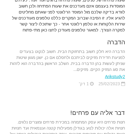
המוסדות בעצמם אינם מעדכנים את שעות הפתיחה ולכן חשוב
לוודא בדיקה שלכם מול המוסד הרלוונטי לפני שאתם מחליטים
להגיע אליו. זו הסיבה שברוב המקרים כללנו טלפונים מעודכנים של
שירות הלקוחות או טלפון רלוונטי אחר - כך שתוכלו ליצור קשר
למקרה הצורך. למאגר טלפונים מעודכן לחצו כאן מתי-פתוח
הדברה
הדברה היא חלק חשוב בתחזוקת הבית. חשוב לנקוט בצעדים
למניעת חדירת מזיקים לביתכם ולחסלם אם כן. ישנן מגוון שיטות
שניתן לעשות בהן הדברה בבית. השלב הראשון בהדברה הוא לזהות
את סוג המזיק הקיים. מזיקים...
Arikstudy2
25/02/2023
1 דק'
דבר אליה עם פרחים!
חנות פרחים היא עסק המתמחה במכירת פרחים ומוצרים נלווים.
חנויות אלה יכולות לנוע בגודלן מפעילות קטנה ועצמאית ועד חנויות
רשת גדולות עם מיקומים מרובים. אחד היתרונות הגדולים ביותר של