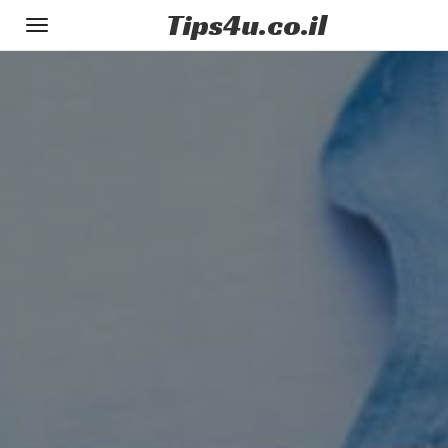
Tips
4u
.co.il
Toggle
gation