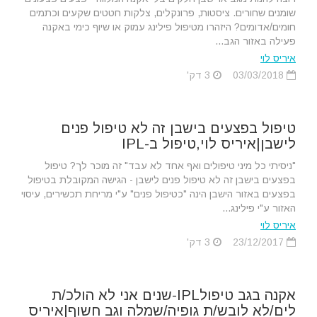
שומנים שחורים. ציסטות, פרונקלים, צלקות חטטים שקעים וכתמים
חומים/אדומים? היזהרו מטיפול פילינג עמוק או שיוף כימי באקנה
פעילה באזור הגב...
איריס לוי
03/03/2018
3 דק'
טיפול בפצעים בישבן זה לא טיפול פנים
לישבן|איריס לוי,טיפול ב-IPL
"ניסיתי כל מיני טיפולים ואף אחד לא עבד" זה מוכר לך? טיפול
בפצעים בישבן זה לא טיפול פנים לישבן - הגישה המקובלת בטיפול
בפצעים באזור הישבן הינה "כטיפול פנים" ע"י מריחת תכשירים, עיסוי
האזור ע"י פילינג...
איריס לוי
23/12/2017
3 דק'
אקנה בגב טיפולIPL-שנים אני לא הולכ/ת
לים/לא לובש/ת גופיה/שמלה וגב חשוף|איריס