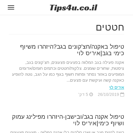
Tips
4u
.co.il
Toggle
gation
חטטים
טיפול באקנה/חצ'קונים בגב?היזהרו משיוף
כימי בגב|איריס לוי
אקנה פעילה בגב המלווה בפצעים פצעונים, חצ’קונים בגב,
ציסטות, שחורים שומנים. צלקות/חטטים וכתמים חומים/אדומים
המופיעים באזור נסתר ופחות חשוף בגוף כמו על הגב, נוטה להופיע
כאקנה קשה ועיקשת עם פצעים...
איריס לוי
26/10/2019
5 דק'
טיפול אקנה בגב/ובישבן-היזהרו מפילינג עמוק
ושיוף כימי|איריס לוי
רוצה להנות מגב או ישבן חלקים בלי אקנה המלווה - פצעים פצעונים