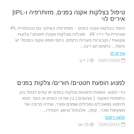
טיפול בצלקות אקנה בפנים, מזותרפיה ו-IPL|
איריס לוי
טיפול בצלקות אקנה בפנים - מזותרפיה בשילוב עם טכנולוגיית IPL
ואנרגיית גלי רדיו RF. סובל/ת מצלקות אקנה/ חטטים / צלקות
שקועות / נקבוביות פעורות כתמים, כתמי פוסט אקנה בפנים? יש
טיפול... כתמים הם ריבוי...
איריס לוי
03/07/2016
2 דק'
למנוע הופעת חטטים/ חורים/ צלקות בפנים
כדי למנוע הופעת החטטים וצלקות בפנים יש קודם לטפל נכון
בתופעת האקנה ( פצעונים ) בין אם זה בפנים או בגוף. תנסו
להימנע ממאכלים המכילים שומנים וסוכר, שתייה מרובה של
משקאות סוכר, קפה, אלכוהול ועישון. הקפידו...
הלגה רקנטי
22/01/2012
25 שנ'