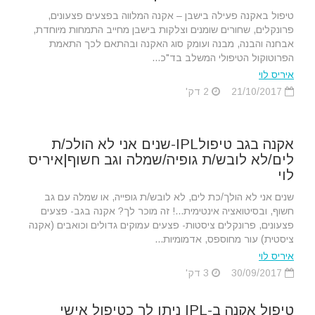
טיפול באקנה פעילה בישבן – אקנה המלווה בפצעים פצעונים,
פרונקלים, שחורים שומנים וצלקות בישבן מחייב התמחות מיוחדת,
אבחנה והבנה, מבנה ועומק סוג האקנה ובהתאם לכך התאמת
הפרוטוקול הטיפולי המשלב בד"כ...
איריס לוי
21/10/2017
2 דק'
אקנה בגב טיפולIPL-שנים אני לא הולכ/ת
לים/לא לובש/ת גופיה/שמלה וגב חשוף|איריס
לוי
שנים אני לא הולך/כת לים, לא לובש/ת גופייה, או שמלה עם גב
חשוף, ובסיטואציה אינטימית...! זה מוכר לך? אקנה בגב- פצעים
פצעונים, פרונקלים ציסטות- פצעים עמוקים גדולים וכואבים (אקנה
ציסטית) עור מחוספס, אדמומיות...
איריס לוי
30/09/2017
3 דק'
טיפול אקנה ב-IPL ניתן לך כטיפול אישי