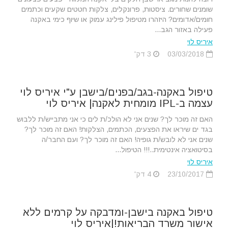
שומנים שחורים. ציסטות, פרונקלים, צלקות חטטים שקעים וכתמים
חומים/אדומים? היזהרו מטיפול פילינג עמוק או שיוף כימי באקנה
פעילה באזור הגב...
איריס לוי
03/03/2018
3 דק'
טיפול באקנה-בגב/בפנים/בישבן ע"י איריס לוי
עצמה ב-IPL מומחית לאקנה| איריס לוי
האם זה מוכר לך? שנים אני לא הולכ/ת לים כי אני מתבייש/ת ללבוש
בגד ים שיראו את הפצעים, הכתמים, הצלקות! האם זה מוכר לך?
שנים אני לא לובש/ת גופיה! האם זה מוכר לך? ועם החבר/ה
בסיטואציה אינטימית..!!! הטיפול...
איריס לוי
23/10/2017
4 דק'
טיפול באקנה בישבן-ומדבקה על קרמים ללא
אישור משרד הבריאות!|איריס לוי