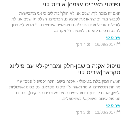
ופרטני מאיריס עצמה| איריס לוי
האם זה מוכר לך? שנים אני לא הולך/כת לים כי אני מתבייש/ת
ללבוש בגד ים שיראו את הפצעים, הכתמים, הצלקות! שנים אני לא
לובש/ת גופיה! ועם החבר/ה בסיטואציה אינטימית..!!! מדוע לא ניתן
להבטיח סיום לאקנה, לצמיתות? אקנה...
איריס לוי
16/09/2017
4 דק'
טיפול אקנה בישבן-חלק ומבריק-לא עם פילינג
סקראב|איריס לוי
הגישה המקובלת בטיפולי - אקנה בישבן הינה "כטיפול פנים" ע"י
מריחת תכשירים, עיסוי האזור ע"י פילינג סקראב על בסיס אשכוליות
ולימון, אדים לריכוך (ידוע שמים חמים מעוררים חיידקים), ובסיום
הטיפול עיצוב ומיצוק...! כשמטפלים...
איריס לוי
11/03/2017
3 דק'