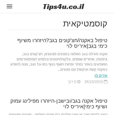
Tips
4u
.co.il
Toggle
gation
קוסמטיקאית
טיפול באקנה/חצ'קונים בגב?היזהרו משיוף
כימי בגב|איריס לוי
אקנה פעילה בגב המלווה בפצעים פצעונים, חצ’קונים בגב,
ציסטות, שחורים שומנים. צלקות/חטטים וכתמים חומים/אדומים
המופיעים באזור נסתר ופחות חשוף בגוף כמו על הגב, נוטה להופיע
כאקנה קשה ועיקשת עם פצעים...
איריס לוי
26/10/2019
5 דק'
טיפול אקנה בגב/ובישבן-היזהרו מפילינג עמוק
ושיוף כימי|איריס לוי
רוצה להנות מגב או ישבן חלקים בלי אקנה המלווה - פצעים פצעונים