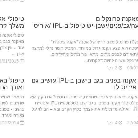
אקנה פרונקלים
טיפולי א
במפשעה/גב/פנים/ישבן-יש טיפול ב-IPL /איריס
משלך קרא/
טיפולי אקנה פ
מאקנה בגב בפ
ציסטה (Cyst) פרונקל מצב חריף של אקנה "אקנה ציסטית"
עוד... אין צורך
סטה היא פצע אקנה גדול במיוחד, המכיל חומר נוזלי למחצה
אורך...
אי דם לבנים מתים, מתאי עור מתים ומחיידקים.
ונקל עשויה להיות דלקתית...
03/01/2015
2 דק'
טיפולי אקנה בפנים בגב בישבן ב-IPL עושים גם
טיפול באק
איריס לוי
ואורך החי
קנה פצעים פצעונים, שחורים, שומנים וכתמים? גם הקיץ הוא
מי אמר שחייבי
זמן מתאים לטיפולי אקנה בפנים, בגב ישבן בטכנולוגיית IPL ואנרגיית
שחייבים לשנו
גלי רדיו RF. ואת/ה מדמיינ/ת את עצמך בקיץ הקרב ובא – הבילוי על
בישבן - בפנים
מגורה ומגרד,..
4 דק'
29/12/2014