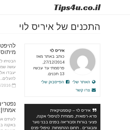
Tips
4u
.co.il
התכנים של איריס לוי
להיפטר
איריס לוי
מיתוס 
כותב באתר מאז
הבטיחו לך
27/12/2014,
עושה שמות
פרסמתי עד עכשיו
יעבדו אלי
13 תכנים.
להעלים...
האתר שלי
הפייסבוק שלי
20/09/2016
צרו קשר
נפטרים
אמת!|א
איריס לוי – קוסמטיקאית
פרא-רפואית, מומחית לטיפולי אקנה,
לעתים אנ
פצעי בגרות וסבוריאה בפנים בבני נוער
באקנה בגב
ומבוגרים . תחום ההתמחות: טיפולי פנים