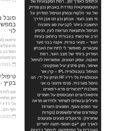
וכתמים לאורך זמן . רמת המקצועיות של
הקוסמטיקאית נמדדת באבחון נכון ומדויק
של עור הלקוח ובמתן הטיפול המדויק על
סובל מ
פי מצב העור. אבחון נכון הנו אבן הדרך
החשובה ביותר לקביעת סוג ותוכנית
לוי
הטיפול והתוצאות הנראות לעין. הניסיון
הרב שרכשתי בעבודתי בתחום בעיות
העור – פצעי בגרות, אקנה בבני נוער
פרונקל/צי
ומבוגרים, מאפשר לי לתת את האבחון
המורכב מת
המדויק ביותר של מצב העור, רמת
הציסטה/פר
האקנה, עומק הנגעים, אפשרויות לטיפול
03/01/2015
ושיפור, מתן פתרון יעיל ואפקטיבי .
הטיפול בטכנולוגיית IPL – קרן אור
וטכנולוגיית גלי רדיו RF הניתן על ידי, הנו
בקיץ - 
טיפול מערכתי, פנימי וחיצוני בו אני
משלבת:*תכשירים פרא-רפואיים
סובל/ת מא
והיפואלרגניים המבוססים על חומרים
פעילים ובטוחים לשחזור ולחידוש מראה
עור הפנים והגוף, המונעים היוצרות
חוף הים...
קומודונים שחורים/שומנים (נקודות
27/04/2015
שחורות). פרונקלים פצעים ופצעונים
לאורך זמן. *עם תוספי תזונה ייחודיים
העובדים על הסימפטום. לטיפול בבעיות