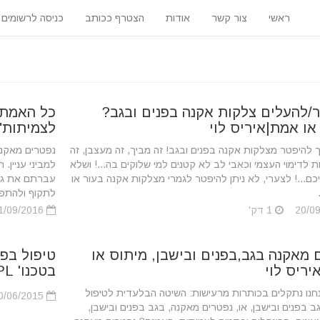
ראשי
צור קשר
אודות
הצטרף ככותב
כניסה לרשומים
/להעלים צלקות אקנה בפנים ובגב?
כל האמת 
או אמת|איריס לוי
לצמיתות"
 להיפטר מצלקות אקנה בפנים ובגב! זה מביך, זה מעצבן, זה
נפטרים מאקנה
 לדימוי העצמי וכאבי לב לא קטנים למי שלוקים בה...! ושלא
למביני עניין
כם...! לצערי, לא ניתן להיפטר לגמרי מצלקות אקנה בעור או
עברתם את גיל
לתקוף ולהתפר
1 דק'
11/09/2016
 מאקנה בגב,בפנים ובישבן, מיתוס או
טיפול בפצ
יריס לוי
בטכנו' IPL | איריס לוי
חנו נתקלים בכותרות מרעישות: השיטה הבלעדית לטיפול
10/06/2015
 בפנים ובישבן, או, נפטרים מאקנה, בגב בפנים ובישבן,