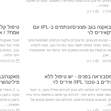
עונים, פרונקלים וכתמים לצמיתות, האמנם? נפטרים מאקנה
 אמירה...
3 דק'
טיפול באקנה בגב-פצעים/וכתמים ב-IPL עם
טיפול קל 
|איריס לוי
אמת? / אי
 פצעים פצעונים, פרונקלים צלקות וכתמים חומים/אדומים
סובל מאקנה? 
באזור נסתר ופחות חשוף בגוף כמו על הגב, נוטה להופיע
מהיר וקל באקנ
 ועיקשת עם פצעים עמוקים יותר וכתמי עור ופיגמנטציה
בגב, בפנים וב
 שכן...
יותר תלויה...
3 דק'
06/09/2016
סבוראה בפנים - יש טיפול ללא
-טכנו' IPL/ איריס לוי
פילינג/שיו
מתסכל לא אסתטי ולא נעים לעיתים אפילו כואב, כי העור
ב- 2 טיפו
ומי שומני ורגיש יותר, לעיתים אף מלווה בתחושת גירוד גירוי
אקנה בישבן וא
ץ, פצעונים קטנים אדומים, לעיתים עם ראשים קטנים של
בישבן ובפנים,
ה...
חומצות,...
4 דק'
06/09/2016