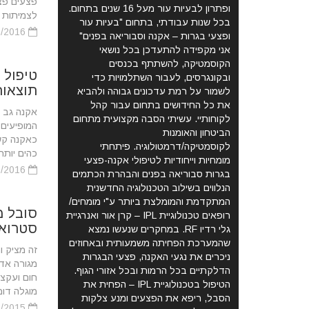
פצעים פצ
ופתרון לבעיות עור מעל 16 שנים בתחום.
לצמיתות -
בכל שנות עבודתי, בתחום "בעיות עור
17/09/2016
ופצעי בגרות – אקנה וסבוריאה בפנים"
אני מקפידה להתעדכן בכל נושאי
הקוסמטיקה, להשתתף בכנסים
ובקונגרסים, לעבור השתלמויות כדי
תוצאות
לשמור על רמת עדכונים גבוהה ולהביא
את כל החידושים בתחום עבור קהל
אקנה גב –
לקוחותיי. עשיתי הסבה מקצועית מתחום
המופיעים 
הביטחון והאומנות
כאקנה קשה
לקוסמטיקה/דרמטולוגיה. פיתחתי
כהים יותר,
מומחיות וייחודיות לטיפולי אקנה-פצעי
06/09/2016
בגרות סבוריאה בפנים והבהרת הכתמים
הנלווים בשילוב הטכנולוגיה החדשנית
המתקדמת והמומלצת ביותר ע"י מומחים/
סובל מ
רופאים טכנולוגיית IPL – קרן אור ואנרגיית
סטרואידים ב
גלי רדיו RF. במחקרים שנעשו נמצא
שהמערכת הפחיתה משמעותית ובאחוזים
זה מציק ו
ניכרים את נגעי האקנה, פצעי הבגרות
מגורה אדמ
הדלקתיים בכל הרמות ובכל אזורי הגוף.
חום ועקצו
הטיפול בטכנולוגיית IPL – הפחית את
מוגלה דומ
הסבל, ריפא את הפצעים ומנע צלקות
10/01/2015