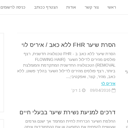
ראשי
צור קשר
אודות
הצטרף ככותב
כניסה לרשומים
הסרת שיער FHR ללא כאב / איריס לוי
הסרת שיער ללא כאב ב - FHR טכנולוגיה חדשנית, רצף
פולסים מהירים לדילול השער (FLOWING HAIR
REMOVAL) הטכנולוגיה החדשנית המתקדמת והמומלצת
ביותר, רצף פולסים מהירים לדילול השער בהליך פשוט, ללא
ף
כאב, מהיר, קצר, ואפקטיבי,...
איריס לוי
09/04/2016
1 דק'
דרכים למניעת נשירת שיער בבעלי חיים
החלפת השיער הכרחית לחיית המחמד אך ישנם גורמים
ט
שעשויים להפחית את התופעה או את ההתמודדות איתה.