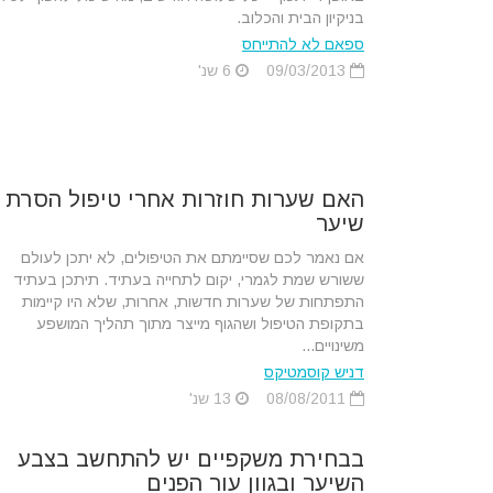
בניקיון הבית והכלוב.
ספאם לא להתייחס
09/03/2013
6 שנ'
האם שערות חוזרות אחרי טיפול הסרת
שיער
אם נאמר לכם שסיימתם את הטיפולים, לא יתכן לעולם
ששורש שמת לגמרי, יקום לתחייה בעתיד. תיתכן בעתיד
התפתחות של שערות חדשות, אחרות, שלא היו קיימות
בתקופת הטיפול ושהגוף מייצר מתוך תהליך המושפע
משינויים...
דניש קוסמטיקס
08/08/2011
13 שנ'
בבחירת משקפיים יש להתחשב בצבע
השיער ובגוון עור הפנים