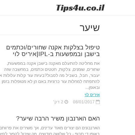
Tips
4u
.co.il
שיער
טיפול בצלקות אקנה שחורים/וכתמים
בישבן ובמפשעות ב-IPL|איריס לוי
את מחליטה להתעלם מאקנה בישבן אקנה במפשעות,
שחורים, שומנים, צלקות, חטטים וכתמים, במחשבה שזה
יעבור, חבל, בשביל מה לסבול?בעיות עור קלות עלולות א
להתפתח למחלות עור כרוניות באם הן לא מטופלות בזמן
ובאופן...
איריס לוי
08/01/2017
2 דק'
האם הארנבון משיר הרבה שיער?
הארנבונים הם יצורים מאוד עדינים, אך משירים את פרוותם
באופן די תכוף - כל שלושה חודשים, מה שיכול להפוך לסיו