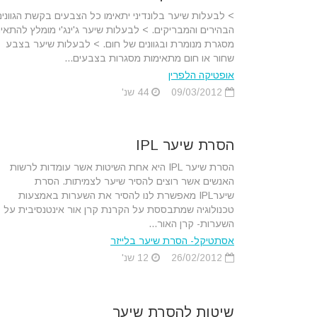
> לבעלות שיער בלונדיני יתאימו כל הצבעים בקשת הגוונים
הבהירים והמבריקים. > לבעלות שיער ג'ינג'י מומלץ להתאי
מסגרת מנומרת ובגוונים של חום. > לבעלות שיער בצבע
שחור או חום מתאימות מסגרות בצבעים...
אופטיקה הלפרין
09/03/2012
44 שנ'
הסרת שיער IPL
הסרת שיער IPL היא אחת השיטות אשר עומדות לרשות
האנשים אשר רוצים להסיר שיער לצמיתות. הסרת
שיערIPL מאפשרת לנו להסיר את השערות באמצעות
טכנולוגיה שמתבססת על הקרנת קרן אור אינטנסיבית על
השערות- קרן האור...
אסתטיקל- הסרת שיער בלייזר
26/02/2012
12 שנ'
שיטות להסרת שיער