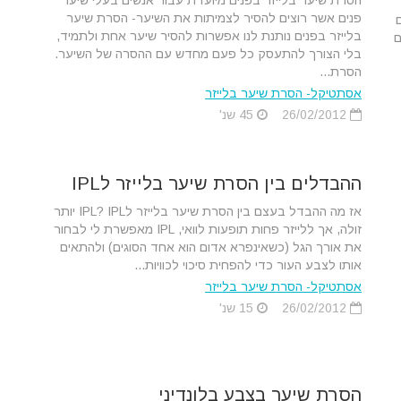
הסרת שיער בלייזר בפנים מיועדת עבור אנשים בעלי שיער
פנים אשר רוצים להסיר לצמיתות את השיער- הסרת שיער
בלייזר בפנים נותנת לנו אפשרות להסיר שיער אחת ולתמיד,
ם
בלי הצורך להתעסק כל פעם מחדש עם ההסרה של השיער.
הסרת...
אסתטיקל- הסרת שיער בלייזר
26/02/2012
45 שנ'
ההבדלים בין הסרת שיער בלייזר לIPL
אז מה ההבדל בעצם בין הסרת שיער בלייזר לIPL? IPL יותר
זולה, אך ללייזר פחות תופעות לוואי, IPL מאפשרת לי לבחור
את אורך הגל (כשאינפרא אדום הוא אחד הסוגים) ולהתאים
אותו לצבע העור כדי להפחית סיכוי לכוויות...
אסתטיקל- הסרת שיער בלייזר
26/02/2012
15 שנ'
הסרת שיער בצבע בלונדיני