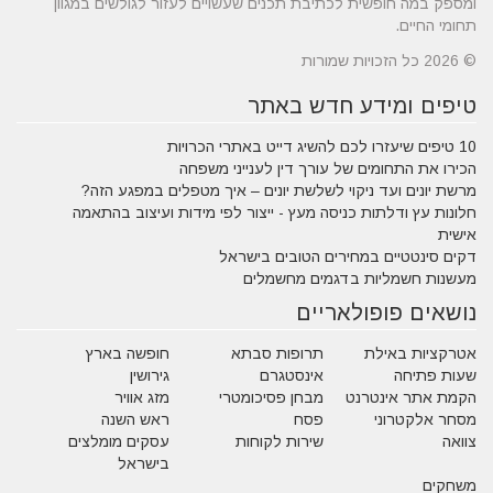
ומספק במה חופשית לכתיבת תכנים שעשויים לעזור לגולשים במגוון
תחומי החיים.
© 2026 כל הזכויות שמורות
טיפים ומידע חדש באתר
10 טיפים שיעזרו לכם להשיג דייט באתרי הכרויות
הכירו את התחומים של עורך דין לענייני משפחה
מרשת יונים ועד ניקוי לשלשת יונים – איך מטפלים במפגע הזה?
חלונות עץ ודלתות כניסה מעץ - ייצור לפי מידות ועיצוב בהתאמה
אישית
דקים סינטטיים במחירים הטובים בישראל
מעשנות חשמליות בדגמים מחשמלים
נושאים פופולאריים
אטרקציות באילת
תרופות סבתא
חופשה בארץ
שעות פתיחה
אינסטגרם
גירושין
הקמת אתר אינטרנט
מבחן פסיכומטרי
מזג אוויר
מסחר אלקטרוני
פסח
ראש השנה
צוואה
שירות לקוחות
עסקים מומלצים
בישראל
משחקים