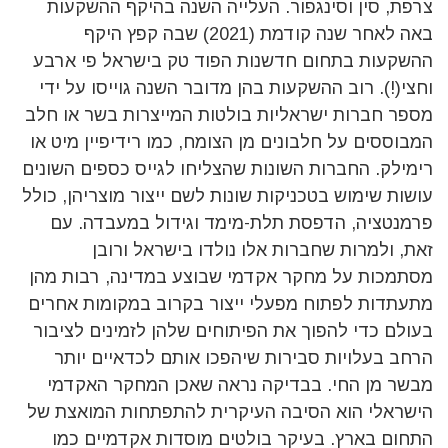
צרפת, סין וסינגפור. העלייה השנה בהיקף ההשקעות
באה לאחר שנה קודמת (2021) שבה קפץ היקף
ההשקעות בתחום חדשנות הפוד טק בישראל פי ארבע
וחצי(!). רוב ההשקעות בהן מדובר השנה גוייסו על ידי
מספר חברות ישראליות בולטות המייצרות בשר או חלב
המבוססים על חלבונים מן הצומח, כמו רידיפיין מיט או
רימילק. החברות השונות שהצליחו לגייס כספים השונים
עושות שימוש בטכניקות שונות לשם ייצור מוצריהן, כולל
פרמנטציה, הדפסת תלת-מימד וגידול במעבדה. עם
זאת, ולמרות שחברות אלו נולדו בישראל ורובן
מסתמכות על מחקר אקדמי שבוצע במדינה, רבות מהן
מתעתדות לפתוח מפעלי ייצור בקרוב במקומות אחרים
בעולם כדי להפוך את הפיתוחים שלהן לזמינים לציבור
הרחב בעלויות סבירות שיהפכו אותם לכדאיים יותר
מבשר מן החי. בבדיקה נראה שאכן המחקר האקדמי
הישראלי הוא הסיבה העיקרית להתפתחות המואצת של
התחום בארץ. בעיקר בולטים מוסדות אקדמיים כמו