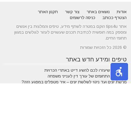
אודות
נושאים באתר
צור קשר
תקנון האתר
הצטרף ככותב
כניסה לרשומים
אתר tips4u הוקם במטרה לשתף מידע, טיפים והמלצות בין אנשים
ומספק במה חופשית לכתיבת תכנים שעשויים לעזור לגולשים במגוון
תחומי החיים.
© 2026 כל הזכויות שמורות
טיפים ומידע חדש באתר
10 טיפים שיעזרו לכם להשיג דייט באתרי הכרויות
הכירו את התחומים של עורך דין לענייני משפחה
מרשת יונים ועד ניקוי לשלשת יונים – איך מטפלים במפגע הזה?
חלונות עץ ודלתות כניסה מעץ - ייצור לפי מידות ועיצוב בהתאמה
אישית
דקים סינטטיים במחירים הטובים בישראל
מעשנות חשמליות בדגמים מחשמלים
נושאים פופולאריים
אטרקציות באילת
תרופות סבתא
חופשה בארץ