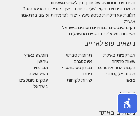
הכירו את התחומים של עורך דין לענייני משפחה
מרשת יונים ועד ניקוי לשלשת יונים – איך מטפלים במפגע הזה?
חלונות עץ ודלתות כניסה מעץ - ייצור לפי מידות ועיצוב בהתאמה
אישית
דקים סינטטיים במחירים הטובים בישראל
מעשנות חשמליות בדגמים מחשמלים
נושאים פופולאריים
אטרקציות באילת
תרופות סבתא
חופשה בארץ
שעות פתיחה
אינסטגרם
גירושין
הקמת אתר אינטרנט
מבחן פסיכומטרי
מזג אוויר
מסחר אלקטרוני
פסח
ראש השנה
צוואה
שירות לקוחות
עסקים מומלצים
בישראל
משחקים
נושאים באתר
אהבה
אופנה
איפור
אלטרנטיבי
בעלי חיים
בעלי מקצוע
בריאות
גיל הזהב
הריון ולידה