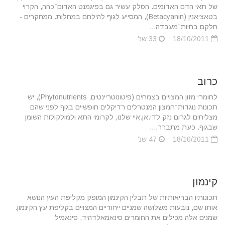
של תאי הדם האדומים. הסלק עשיר גם בפיגמנט האדום־כהה, הקרוי
בטאציאנין (Betacyanin), המסייע לגוף להילחם במחלות. ממחקרים -
חלקם בחיות־מעבדה...
18/10/2011
33 שנ'
כרוב
לחומרי מזון המצויים בצמחים (פיטונוטריינטים, Phytonutrients), יש
תכונות נוגדות־חמצון המנטרלים רדיקלים חופשיים בגוף לפני שהם
מצליחים לגרום נזק לדי.אן.איי שלנו, לקרומי התא ולמולקולות השומן
שבגוף. כעת מתברר,...
18/10/2011
47 שנ'
קינמון
תכונותיו הבריאותיות של תבלין הקינמון המופק מקליפת העץ הנושא
אותו שם, נובעות משלושה שמניים ייחודיים המצויים בקליפת עץ הקינמון.
שמנים אלה מכילים את החומרים סינאמאלדהיד, סינאמיל