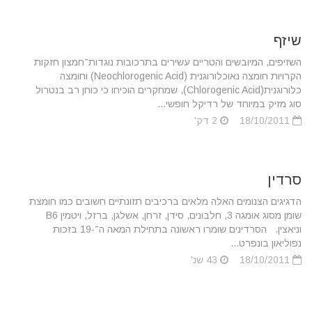
שיזף
השזיפים, המיובשים והטריים עשירים בתרכובות נוגדות־חמצון חזקות
הקרויות חומצה נאוכלורוגנית (Neochlorogenic Acid) וחומצה
כלורוגנית(Chlorogenic Acid), שמחקרים הוכיחו כי כוחן רב בנטרול
סוג מזיק במיוחד של רדיקל חופשי...
18/10/2011
2 דק'
סרדין
הדגיגים הצנומים האלה מלאים ברכיבים תזונתיים חשובים כמו חומצת
שומן מסוג אומגה 3, חלבונים, סידן, זרחן, אשלגן, ברזל, ויטמין B6
וניאצין. הסרדינים שומרו ראשונה בתחילת המאה ה־-19 בזכות
נפוליאון בונפרט...
18/10/2011
43 שנ'