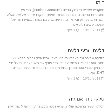
רימון
מחקרים מעלים כי למיץ הרימון (Punica Granatum), פרי עץ
ממשפחת הרימוניים, תכונות נוגדות־חמצון החזקות עד פי שלושה מאלה
המצויות בתה ירוק וביין אדום. הרימון מכיל גם כמויות משמעותיות של
אשלגן, סיבים תזונתיים...
18/10/2011
1 דק'
דלעת- זרעי דלעת
הגדלה שפירה של הערמונית היא מצב שכיח אצל גברים בגילאי 50
ויותר. ההגדלה הזו נגרמת על־ידי גירוי עודף של תאי הערמונית על־ידי
ההורמון הגברי טסטוסטרון ואחת מהתרכובות הנוצרות ממנו, הקרויה
DHT. אף...
18/10/2011
1 דק'
סלק- נותן אנרגיה
הסלק עשיר בחומצה פולית, שהיא ויטמין מקבוצה B, החיוני לייצור תקין