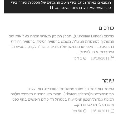
הנמצאים באתר נכתב בידי מיטב המומחים של הכללית ונערך בידי
טובי אנשי המקצוע בתחום האינטרנט.
כורכום
כורכום (Curcuma Longa), תבלין המופק משורש הצמח בעל אותו שם
המשתייך למשפחת הג'ינג'ר, משמש ברפואה הסינית וברפואה ההודית
כתרופה כבר אלפי שנים במגוון של מצבים: כנוגד־דלקות, כמסייע נגד
הצטברות גזים, לטיפול...
18/10/2011
1 דק'
שומר
השומר הוא צמח רב־שנתי ממשפחת הסוככיים. הוא עשיר
בפיטונוטריינטים(Phytonutrients), חומרי מזון המצויים בצמחים שלהם
תכונות נוגדות־חמצון המסייעות בניטרול רדיקלים חופשיים בגוף לפני
שהם מצליחים לגרום נזק...
18/10/2011
50 שנ'