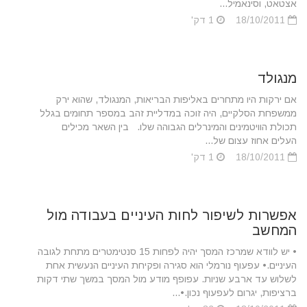
אצטאט, וסינאמיל...
18/10/2011
1 דק'
מנגולד
אם ירקות היו מתחרים באליפות הבריאות, המנגולד, שהוא ירק
ממשפחת הסלקיים, היה זוכה במדליית זהב במספר תחומים בגלל
תכולת הוויטמינים והמינרלים הגבוהה שלו. בין השאר מכילים
העלים אחוז עצום של...
18/10/2011
1 דק'
אפשרות לשיפור לחות העיניים בעבודה מול
המחשב
• יש לוודא שמרכז המסך יהיה לפחות 15 סנטימטרים מתחת לגובה
העיניים.• עפעוף נורמלי הוא סגירה ופקיחת העיניים הנעשית אחת
לשלוש עד ארבע שניות. עפופף מודע מול המסך במשך שתי דקות
ברציפות, יגרום לעפעוף נכון.•...