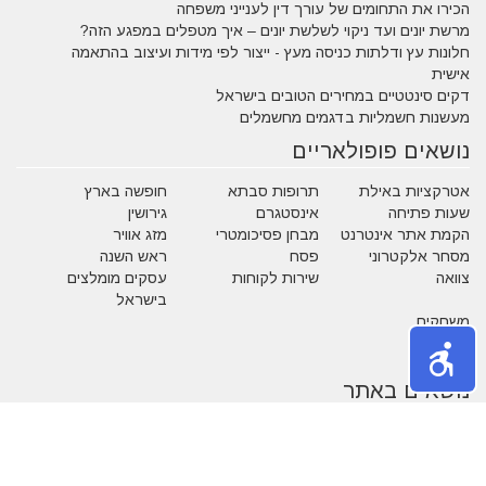
הכירו את התחומים של עורך דין לענייני משפחה
מרשת יונים ועד ניקוי לשלשת יונים – איך מטפלים במפגע הזה?
חלונות עץ ודלתות כניסה מעץ - ייצור לפי מידות ועיצוב בהתאמה
אישית
דקים סינטטיים במחירים הטובים בישראל
מעשנות חשמליות בדגמים מחשמלים
נושאים פופולאריים
אטרקציות באילת
תרופות סבתא
חופשה בארץ
שעות פתיחה
אינסטגרם
גירושין
הקמת אתר אינטרנט
מבחן פסיכומטרי
מזג אוויר
מסחר אלקטרוני
פסח
ראש השנה
צוואה
שירות לקוחות
עסקים מומלצים
בישראל
משחקים
נושאים באתר
אהבה
אופנה
איפור
אלטרנטיבי
בעלי חיים
בעלי מקצוע
בריאות
גיל הזהב
הריון ולידה