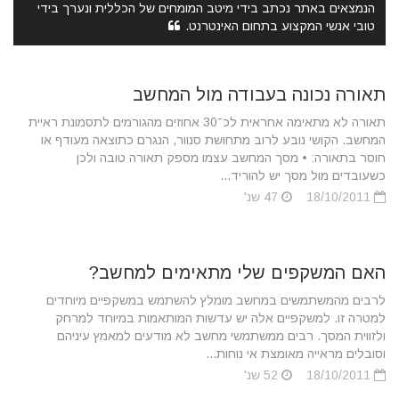
הנמצאים באתר נכתב בידי מיטב המומחים של הכללית ונערך בידי
טובי אנשי המקצוע בתחום האינטרנט.
תאורה נכונה בעבודה מול המחשב
תאורה לא מתאימה אחראית לכ־30 אחוזים מהגורמים לתסמונת ראיית
המחשב. הקושי נובע לרוב מתחושת סנוור, הנגרם כתוצאה מעודף או
חוסר בתאורה: • מסך המחשב עצמו מספק תאורה טובה ולכן
כשעובדים מול מסך יש להוריד...
18/10/2011
47 שנ'
האם המשקפים שלי מתאימים למחשב?
לרבים מהמשתמשים במחשב מומלץ להשתמש במשקפיים מיוחדים
למטרה זו. למשקפיים אלה יש עדשות המותאמות במיוחד למרחק
ולזווית המסך. רבים ממשתמשי מחשב לא מודעים למאמץ עיניהם
וסובלים מראייה מאומצת אי נוחות...
18/10/2011
52 שנ'