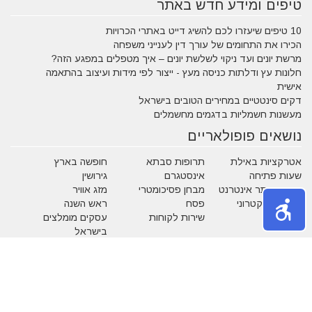
טיפים ומידע חדש באתר
10 טיפים שיעזרו לכם להשיג דייט באתרי הכרויות
הכירו את התחומים של עורך דין לענייני משפחה
מרשת יונים ועד ניקוי לשלשת יונים – איך מטפלים במפגע הזה?
חלונות עץ ודלתות כניסה מעץ - ייצור לפי מידות ועיצוב בהתאמה
אישית
דקים סינטטיים במחירים הטובים בישראל
מעשנות חשמליות בדגמים מחשמלים
נושאים פופולאריים
אטרקציות באילת
תרופות סבתא
חופשה בארץ
שעות פתיחה
אינסטגרם
גירושין
הקמת אתר אינטרנט
מבחן פסיכומטרי
מזג אוויר
מסחר אלקטרוני
פסח
ראש השנה
צוואה
שירות לקוחות
עסקים מומלצים
בישראל
משחקים
נושאים באתר