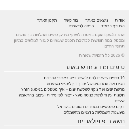
אודות
נושאים באתר
צור קשר
תקנון האתר
הצטרף ככותב
כניסה לרשומים
אתר tips4u הוקם במטרה לשתף מידע, טיפים והמלצות בין אנשים
ומספק במה חופשית לכתיבת תכנים שעשויים לעזור לגולשים במגוון
תחומי החיים.
© 2026 כל הזכויות שמורות
טיפים ומידע חדש באתר
10 טיפים שיעזרו לכם להשיג דייט באתרי הכרויות
הכירו את התחומים של עורך דין לענייני משפחה
מרשת יונים ועד ניקוי לשלשת יונים – איך מטפלים במפגע הזה?
חלונות עץ ודלתות כניסה מעץ - ייצור לפי מידות ועיצוב בהתאמה
אישית
דקים סינטטיים במחירים הטובים בישראל
מעשנות חשמליות בדגמים מחשמלים
נושאים פופולאריים