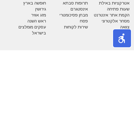
אטרקציות באילת
תרופות סבתא
חופשה בארץ
שעות פתיחה
אינסטגרם
גירושין
הקמת אתר אינטרנט
מבחן פסיכומטרי
מזג אוויר
מסחר אלקטרוני
פסח
ראש השנה
צוואה
שירות לקוחות
עסקים מומלצים
בישראל
משחקים
נושאים באתר
אהבה
אופנה
איפור
אלטרנטיבי
בעלי חיים
בעלי מקצוע
בריאות
גיל הזהב
הריון ולידה
חגים
חוק ומשפט
חיים ירוקים
טכנולוגיה
טלויזיה וסרטים
כללי
כספים
לימודים
מדריכים
מוסיקה
מותגים
מזון
מחשבים
משפחה
משק בית
נדל"ן
נופש
ספורט
עבודה
עסקים
ערים בישראל
קניות
רכב
שיער ותסרוקות