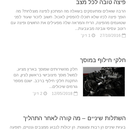
פיצה טובה לכל מצב
הרבה שואלים ומתעסקים בשאלה מה המתכון לפיצה מוצלחת? מה
הופך פיצה לכזו שלא תוכלו להפסיק לאכול. חשוב לזכור שעוד לפני
שטועמים מהפיצה, הריח והמראה שלה מפעילים את החושים ופיצה עם
רוטב עסיסי וגבינה מבעבעת...
27/10/2016
1 דק'
חלקי חילוף במוסך
חלק מהשירותים שמוסך בארץ מציע,
למשל מוסך מיצובישי בראשון לציון, הם
התקנת חלקי חילוף ברכב. ישנם מספר
גורמים שיכולים...
12/05/2018
2 דק'
השתלות שיניים – מה קורה לאחר התהליך
בעיות שיניים הן רבות ומגוונות. הן יכולות לנבוע ממצבים גנטיים, תופעה