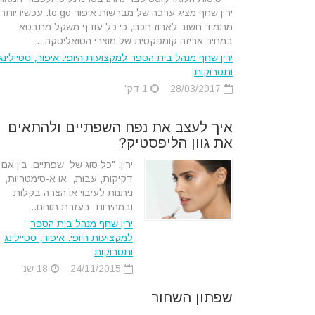
ירין שחף מציג ערכה של מברשות איפור to go. עכשיו יותר
מתמיד חשוב לארוז חכם, כי כל עודף משקל מתבטא
במחיר.אריזה קומפקטית של מוצרי הטואליטקה...
ירין שחף מנהל בית הספר למקצועות היופי: איפור, סטיילינג
ותסרוקות
28/03/2017
1 דק'
איך לעצב את נפח השפתיים ולהתאים
את גוון הליפסטיק?
ירין: "כל סוג של שפתיים, בין אם 
דקיקות, עבות, או א-סימטריות,
ניתנות לעיבוי או הצרה בקלות
ובמהירות בעזרת תוחם...
ירין שחף מנהל בית הספר
למקצועות היופי: איפור, סטיילינג
ותסרוקות
24/11/2015
18 שנ'
שפתון השחור