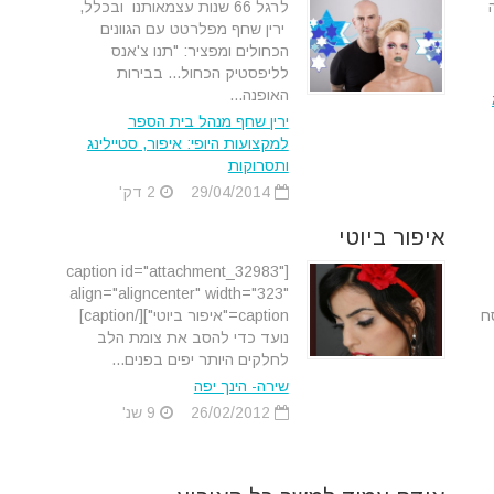
לרגל 66 שנות עצמאותנו ובכלל,
ירין שחף מפלרטט עם הגוונים
הכחולים ומפציר: "תנו צ'אנס
לליפסטיק הכחול... בבירות
האופנה...
ירין שחף מנהל בית הספר
למקצועות היופי: איפור, סטיילינג
ותסרוקות
29/04/2014
2 דק'
איפור ביוטי
[caption id="attachment_32983"
align="aligncenter" width="323"
סח
caption="איפור ביוטי"][/caption]
נועד כדי להסב את צומת הלב
לחלקים היותר יפים בפנים...
שירה- הינך יפה
26/02/2012
9 שנ'