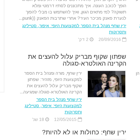
הופך לכוכב העונה. איך מתכוננים לסתיו דרמטי ומלא
תשוקה? למי מתאים הגוון, ואיך להשתמש בו מבלי להפוך
לנערת פאנק מכיכר העיר? אחרי שתרבות הפאנק ((punk...
ירין שחף מנהל בית הספר למקצועות היופי: איפור, סטיילינג
ותסרוקות
20/09/2016
2 דק'
שפתון שקוף מבריק עלול להעצים את
הקרינה האולטרא-סגולה
הן
ירין שחף, מורה ומנהל בית הספר
למקצועות היופי, מזהיר: שפתון
שקוף מבריק עלול להעצים את
הקרינה האולטרא-סגולה שמגיעה...
ירין שחף מנהל בית הספר
למקצועות היופי: איפור, סטיילינג
ותסרוקות
12/05/2015
18 שנ'
ירין שחף: כחולות או לא להיות?