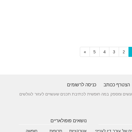
»
5
4
3
2
הצטרף ככותב
כניסה לרשומים
 בין אנשים ומספק במה חופשית לכתיבת תכנים שעשויים לעזור לגולשים
נושאים פופולאריים
 של עורך דין לענייני
אטרקציות
תרופות
חופשה