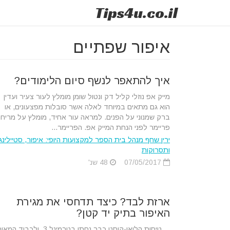
Tips
4u
.co.il
איפור שפתיים
איך להתאפר לנשף סיום הלימודים?
מייק אפ נוזלי קליל דק ונטול שומן מומלץ לעור צעיר ועדין
הוא גם מתאים במיוחד לאלה אשר סובלות מפצעונים, או
ברק שמנוני על הפנים. למראה עור אחיד, מומלץ על מריח
פריימר לפני הנחת המייק אפ. הפריימר...
ירין שחף מנהל בית הספר למקצועות היופי: איפור, סטיילינג
ותסרוקות
07/05/2017
48 שנ'
ארזת לבד? כיצד תדחסי את מגירת
האיפור בתיק יד קטן?
טיסות הלואו-קוסט כבר נחתו בטרמינל 3, ולכבוד