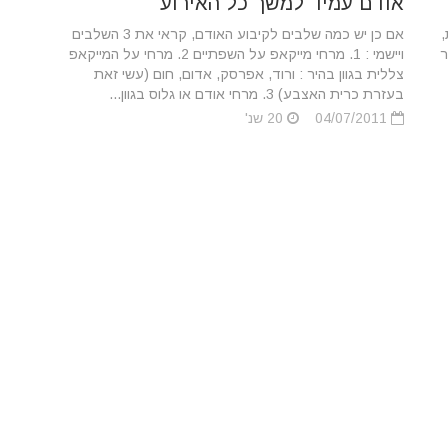
אודם עמיד למשך כל האירוע
,
אם כן יש כמה שלבים לקיבוע האודם, קראי את 3 השלבים
ר
ויישמי : 1. מרחי מייקאפ על השפתיים 2. מרחי על המייקאפ
צללית בגוון בהיר : ורוד, אפרסק, אדום, חום (עשי זאת
בעזרת כרית האצבע) 3. מרחי אודם או גלוס בגוון...
04/07/2011
20 שנ'