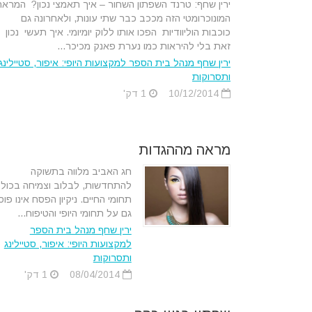
ירין שחף: טרנד השפתון השחור – איך תאמצי נכון? המראה
המונוכרומטי הזה מככב כבר שתי עונות, ולאחרונה גם
כוכבות הוליוודיות הפכו אותו ללוק יומיומי. איך תעשי נכון
זאת בלי להיראות כמו נערת פאנק מכיכר...
ירין שחף מנהל בית הספר למקצועות היופי: איפור, סטיילינג
ותסרוקות
10/12/2014
1 דק'
מראה מההגדות
חג האביב מלווה בתשוקה
להתחדשות, לבלוב וצמיחה בכול
תחומי החיים. ניקיון הפסח אינו פו
גם על תחומי היופי והטיפוח...
ירין שחף מנהל בית הספר
למקצועות היופי: איפור, סטיילינג
ותסרוקות
08/04/2014
1 דק'