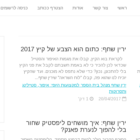
ראשי
צור קשר
אודות
הצטרף ככותב
כניסה לרשומים
ירין שחף: כתום הוא הצבע של קיץ 2017
לקראת בוא הקיץ, קבלו את מגמות האיפור והסטייל
שכדאי לכן להכיר כי לא באמת חשבתם לקבל את פני הקיץ
ת
בלי להתכונן, נכון? כדי שלא נתפס לא מוכנים. ועד שהקיץ
יוכיח לנו שהוא פה, קבלו "לוח השראה" שירין שחף...
ירין שחף מנהל בית הספר למקצועות היופי: איפור, סטיילינג
ותסרוקות
20/04/2017
1 דק'
ירין שחף: איך מושחים ליפסטיק שחור
בלי להפוך לנערת פאנק?
 המאורע
החורף הקרוב הולך להיות דרמטי מתמיד. הליפסטיק השחור