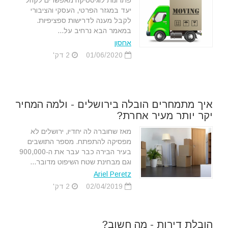
פתרונות לוגיסטיקה מאפשרים לקהל
יעד במגזר הפרטי, העסקי והציבורי
לקבל מענה לדרישות ספציפיות.
במאמר הבא נרחיב על...
אחסון
01/06/2020
2 דק'
איך מתמחרים הובלה בירושלים - ולמה המחיר
יקר יותר מעיר אחרת?
מאז שחוברה לה יחדיו, ירושלים לא
מפסיקה להתפתח. מספר התושבים
בעיר הבירה כבר עבר את ה-900,000
וגם מבחינת שטח השיפוט מדובר...
Ariel Peretz
02/04/2019
2 דק'
הובלת דירות - מה חשוב?