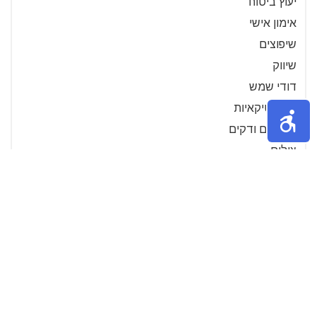
יעוץ ביטוח
אימון אישי
שיפוצים
שיווק
דודי שמש
קוסמטיקאיות
פרקטים ודקים
צילום
דפוס
פרגולות
מיזוג אויר
מנעולנים
טכנאי מחשבים
טיפים לתמונות
עריכת פטנטים