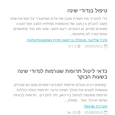
טיפול בנדודי שינה
כדי להעריך את חומרת מצבו של אדם המתעורר על הפרעת שינה
חשוב להבחין בין מצב של אינסומניה אמיתית למצב זמני הנובע
משינויים זמניים, או חיצוניים. רעש חיצוני, שינויי מזג אויר פתאומיים,
טמפרטורה לא מתאימה...
מיכל שלזינגר-מטפלת ברפואה סינית והומוטוקסיקולוגיה
16/09/2011
2 דק'
כדאי ליטול תרופות שגורמות לנדודי שינה
בשעות הבוקר
קשישים רבים נוטלים תרופות למצבים רפואיים מהם הם סובלים,
שעשויות לשבש את מהלך השינה הרצוי. תרופות כאלה כוללות
תרופות מסוימות לטיפול בדיכאון, יתר לחץ דם , תרופות לבעיות
נשימה ועיכול, ועוד. מומלץ,...
מערכת Tips4u
05/08/2010
20 שנ'