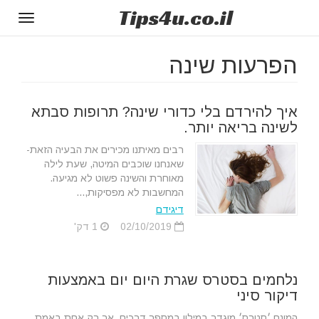
Tips
4u
.co.il
Toggle
gation
הפרעות שינה
איך להירדם בלי כדורי שינה? תרופות סבתא
לשינה בריאה יותר.
רבים מאיתנו מכירים את הבעיה הזאת-
שאנחנו שוכבים המיטה, שעת לילה
מאוחרת והשינה פשוט לא מגיעה.
המחשבות לא מפסיקות,...
דיגידם
02/10/2019
1 דק'
נלחמים בסטרס שגרת היום יום באמצעות
דיקור סיני
המונח ׳סטרס׳ מוגדר במילון במספר דרכים, אך רק אחת באמת