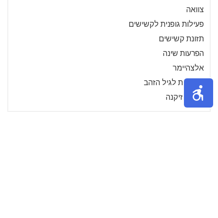
צוואה
פעילות גופנית לקשישים
תזונת קשישים
הפרעות שינה
אלצהיימר
פעילויות לגיל הזהב
קצבת זיקנה
»
2
1
אודות
נושאים באתר
צור קשר
תקנון האתר
הצטרף ככותב
כניסה לרשומים