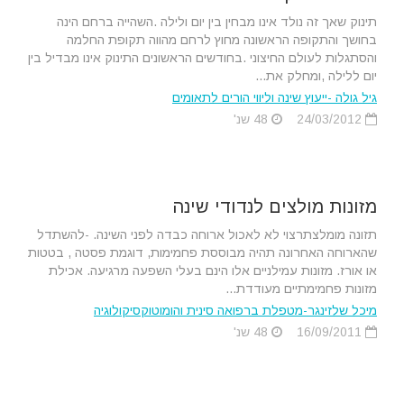
תינוק שאך זה נולד אינו מבחין בין יום ולילה .השהייה ברחם הינה
בחושך והתקופה הראשונה מחוץ לרחם מהווה תקופת החלמה
והסתגלות לעולם החיצוני .בחודשים הראשונים התינוק אינו מבדיל בין
יום ללילה ,ומחלק את...
גיל גולה -ייעוץ שינה וליווי הורים לתאומים
24/03/2012
48 שנ'
מזונות מולצים לנדודי שינה
תזונה מומלצתרצוי לא לאכול ארוחה כבדה לפני השינה. -להשתדל
שהארוחה האחרונה תהיה מבוססת פחמימות, דוגמת פסטה , בטטות
או אורז. מזונות עמילניים אלו הינם בעלי השפעה מרגיעה. אכילת
מזונות פחמימתיים מעודדת...
מיכל שלזינגר-מטפלת ברפואה סינית והומוטוקסיקולוגיה
16/09/2011
48 שנ'