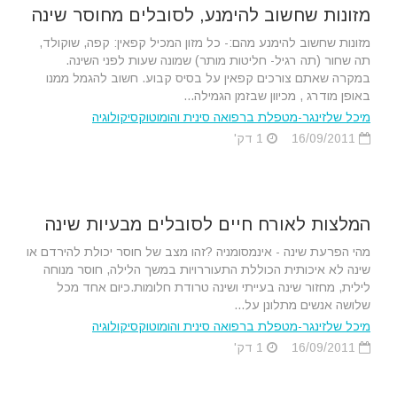
מזונות שחשוב להימנע, לסובלים מחוסר שינה
מזונות שחשוב להימנע מהם:- כל מזון המכיל קפאין: קפה, שוקולד,
תה שחור (תה רגיל- חליטות מותר) שמונה שעות לפני השינה.
במקרה שאתם צורכים קפאין על בסיס קבוע. חשוב להגמל ממנו
באופן מודרג , מכיוון שבזמן הגמילה...
מיכל שלזינגר-מטפלת ברפואה סינית והומוטוקסיקולוגיה
16/09/2011
1 דק'
המלצות לאורח חיים לסובלים מבעיות שינה
מהי הפרעת שינה - אינמסומניה ?זהו מצב של חוסר יכולת להירדם או
שינה לא איכותית הכוללת התעוררויות במשך הלילה, חוסר מנוחה
לילית, מחזור שינה בעייתי ושינה טרודת חלומות.כיום אחד מכל
שלושה אנשים מתלונן על...
מיכל שלזינגר-מטפלת ברפואה סינית והומוטוקסיקולוגיה
16/09/2011
1 דק'