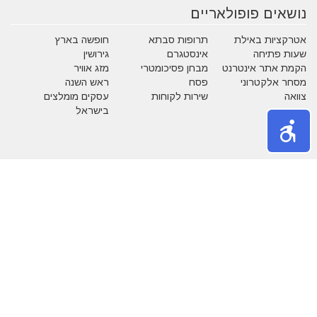
נושאים פופולאריים
אטרקציות באילת
תרופות סבתא
חופשה בארץ
שעות פתיחה
אינסטגרם
גירושין
הקמת אתר אינטרנט
מבחן פסיכומטרי
מזג אוויר
מסחר אלקטרוני
פסח
ראש השנה
צוואה
שירות לקוחות
עסקים מומלצים
בישראל
משחקים
נושאים באתר
אהבה
אופנה
איפור
אלטרנטיבי
בעלי חיים
בעלי מקצוע
בריאות
גיל הזהב
הריון ולידה
חגים
חוק ומשפט
חיים ירוקים
טכנולוגיה
טלויזיה וסרטים
כללי
כספים
לימודים
מדריכים
מוסיקה
מותגים
מזון
מחשבים
משפחה
משק בית
נדל"ן
נופש
ספורט