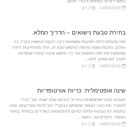
במשרדים או במתחם ציבורי. תכנון...
04/03/2019
2 דק'
בחירת טבעת נישואים – הדריך המלא.
מאז ומעולם הייתה חשיבות ומשמעות רבה לטקס הנישואין בקרב בני
האדם. נסיבות שונות גורמות למימוש טקס זה, החל מהתחייבות דתית
שמסמנת את חוזה הנישואין ועד כדי מימוש אהבה טהורה שנפרשה
לאורך זמן מסוים. ללא...
04/03/2019
2 דק'
שינה אופטימלית: כריות אורטופדיות
האם אי פעם השתמשתם בתירוץ "כנראה שלא ישנתי טוב" בכדי
להסביר את כאבי הצוואר שחוויתם בבוקר? יכול להיות שצדקתם. שינה
בתנוחה לא טבעית עלולה לגרום להתכווצויות בשרירים ובמיוחד באזורי
הצוואר, כתפיים וגב. כאשר...
04/03/2019
2 דק'