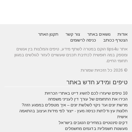
אודות
נושאים באתר
צור קשר
תקנון האתר
הצטרף ככותב
כניסה לרשומים
אתר tips4u הוקם במטרה לשתף מידע, טיפים והמלצות בין אנשים
ומספק במה חופשית לכתיבת תכנים שעשויים לעזור לגולשים במגוון
תחומי החיים.
© 2026 כל הזכויות שמורות
טיפים ומידע חדש באתר
10 טיפים שיעזרו לכם להשיג דייט באתרי הכרויות
הכירו את התחומים של עורך דין לענייני משפחה
מרשת יונים ועד ניקוי לשלשת יונים – איך מטפלים במפגע הזה?
חלונות עץ ודלתות כניסה מעץ - ייצור לפי מידות ועיצוב בהתאמה
אישית
דקים סינטטיים במחירים הטובים בישראל
מעשנות חשמליות בדגמים מחשמלים