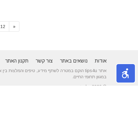
12
«
אודות
נושאים באתר
צור קשר
תקנון האתר
אתר tips4u הוקם במטרה לשתף מידע, טיפים והמלצות
במגוון תחומי החיים.
© 2026 כל הזכויות שמורות
טיפים ומידע חדש באתר
10 טיפים שיעזרו לכם להשיג דייט באתרי
הכירו את התחומים
הכרויות
משפחה
מרשת יונים ועד ניקוי לשלשת יונים – איך
חלונות עץ ודלתות
מטפלים במפגע הזה?
מידות ועיצוב בה
דקים סינטטיים במחירים הטובים בישראל
מעשנות חשמליות