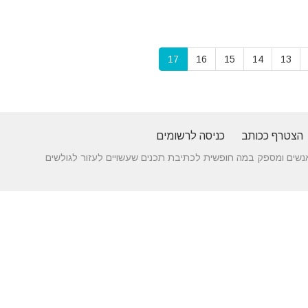
17
16
15
14
13
הצטרף ככותב
כניסה לרשומים
 בין אנשים ומספק במה חופשית לכתיבת תכנים שעשויים לעזור לגולשים
נושאים פופולאריים
 של עורך דין לענייני
אטרקציות
תרופות
חופשה
באילת
סבתא
בארץ
 כניסה מעץ - ייצור לפי
שעות
אינסטגרם
גירושין
תאמה אישית
פתיחה
הקמת אתר
מבחן
 בדגמים מחשמלים
אינטרנט
פסיכומטרי