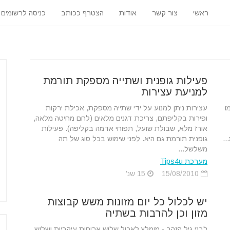
ראשי
צור קשר
אודות
הצטרף ככותב
כניסה לרשומים
פעילות גופנית ושתייה מספקת תורמת
למניעת עצירות
ו
עצירות ניתן למנוע על ידי שתייה מספקת, אכילת ירקות
ופירות בקליפתם, צריכת דגנים מלאים (לחם מחיטה מלאה,
אורז מלא, שבולת שועל, תפוחי אדמה בקליפה). פעילות
..
גופנית תורמת גם היא. לפני שימוש בכל סוג של תה
משלשל...
מערכת Tips4u
15/08/2010
15 שנ'
יש לכלול כל יום מזונות משש קבוצות
מזון וכן להרבות בשתיה
לבני גיל הזהב - מומלץ לאכול שלוש ארוחות עיקריות ושלוש