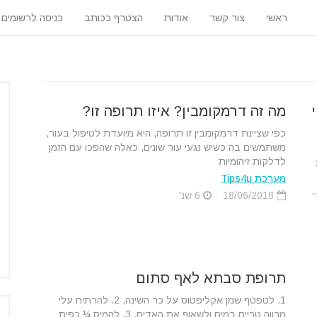
ראשי
צור קשר
אודות
הצטרף ככותב
כניסה לרשומים
מה זה דרמקומבין? איזו תרופה זו?
כפי שציינת דרמקומבין זו תרופה, היא מיועדת לטיפול בעור,
משתמשים בה כשיש נגעי עור שונים, כאלה שהפכו עם הזמן
לדלקות זיהומיות
מערכת Tips4u
.
18/06/2018
6 שנ'
תרופת סבתא לאף סתום
1. לטפטף שמן אקליפטוס על כר השינה. 2. להרתיח עלי
מרווה טריים במים ולשאוף את האדים. 3. להמיס ¼ כפית