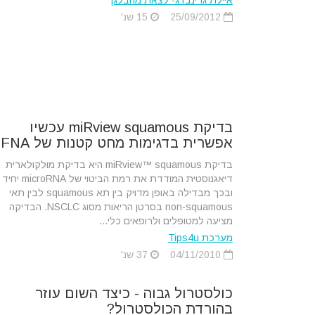
איילת גרינברג- לצאת מהבלגן
25/09/2012
15 שנ'
בדיקת miRview squamous עכשיו
אפשרית בדגימות מחט קטנות של FNA
בדיקת miRview™ squamous היא בדיקת מולקולארית
דיאגנוסטית המודדת את רמת הביטוי של microRNA יחיד
ובכך מבדילה באופן מדויק בין תא squamous לבין תאי
non-squamous בסרטן הריאות מסוג NSCLC. הבדיקה
מציעה למטופלים ולרופאים כלי...
מערכת Tips4u
04/11/2010
37 שנ'
כולסטרול גבוה - כיצד השום עוזר
בהורדת הכולסטרול?