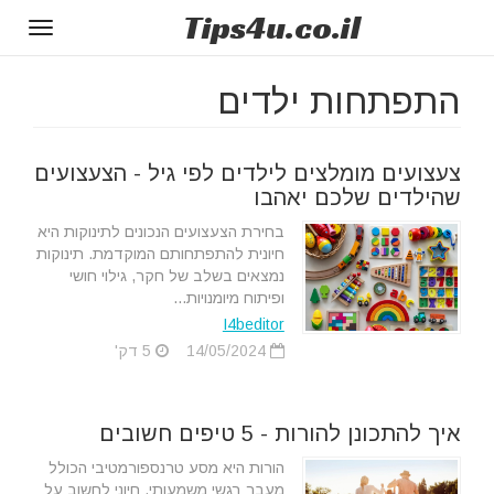
Tips
4u
.co.il
Toggle
gation
התפתחות ילדים
צעצועים מומלצים לילדים לפי גיל - הצעצועים
שהילדים שלכם יאהבו
בחירת הצעצועים הנכונים לתינוקות היא
חיונית להתפתחותם המוקדמת. תינוקות
נמצאים בשלב של חקר, גילוי חושי
ופיתוח מיומנויות...
I4beditor
14/05/2024
5 דק'
איך להתכונן להורות - 5 טיפים חשובים
הורות היא מסע טרנספורמטיבי הכולל
מעבר רגשי משמעותי. חיוני לחשוב על