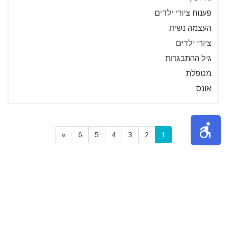
פענוח ציורי ילדים
העצמה נשית
ציורי ילדים
גיל ההתבגרות
מטפלת
אונס
»
6
5
4
3
2
1
תכנים פופולאריים
צעצועים מומלצים לילדים לפי גיל -
הצעצועים שהילדים שלכם יאהבו
בחירת הצעצועים הנכונים לתינוקות