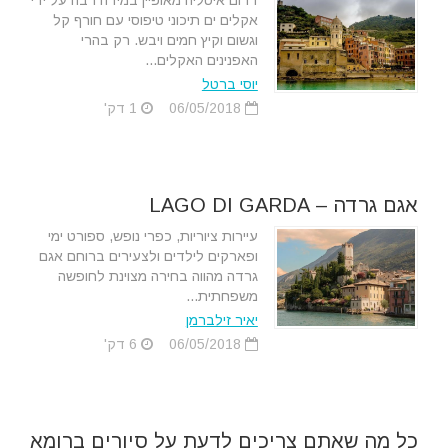
דרום איטליה מאופיין במידה רבה על ידי
אקלים ים תיכוני טיפוסי עם חורף קל
וגשום וקיץ חמים ויבש. רק בהרי
האפנינים האקלים...
יוסי ברטל
06/05/2018
1 דק'
אגם גרדה – LAGO DI GARDA
עיירות ציוריות, כפרי נופש, ספורט ימי
ופארקים לילדים ולצעירים ברוחם אגם
גרדה מהווה בחירה מצוינת לחופשה
משפחתית...
יאיר זילברמן
06/05/2018
6 דק'
כל מה שאתם צריכים לדעת על סיורים ברומא