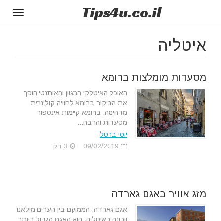
Tips
4u
.co.il
Toggle
gation
איטליה
מסעדות מומלצות ברומא
האוכל האיטלקי המגוון והאותנטי הופך
את הביקור ברומא לחוויה קולינרית
מדהימה. ברומא קיימות אינספור
מסעדות והרבה...
יוסי ברטל
09/02/2019
3 דק'
מזג אוויר באגם גארדה
אגם גארדה, הממוקם בין הערים מילאנו
וורונה באיטליה, הוא האגם הגדול ביותר