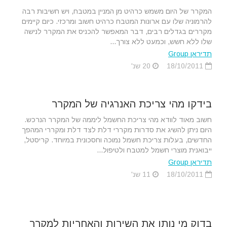
המקרר של היום משמש כרהיט מן המניין במטבח, ויש חשיבות רבה
להרמוניה שלו עם ארונות המטבח כרהיט חשוב ומרכזי. כיום קיימים
מקררים בגדלים רבים, דבר המאפשר להכניס את המקרר לנישה
שלו ללא חשש, וכמעט ללא צורך...
תדיראן Group
18/10/2011
20 שנ'
בידקו מהי צריכת האנרגיה של המקרר
חשוב מאוד לוודא מהי צריכת החשמל ליממה של המקרר הנרכש.
היום ניתן להשיג את סדרות מקררי דלת לצד דלת ומקררי המהפך
החדשים, בעלות צריכת חשמל נמוכה וחסכונית במיוחד. קריסטל,
ייבואנית מוצרי חשמל למטבח ולטיפול...
תדיראן Group
18/10/2011
11 שנ'
בדוק מי נותן את השירות והאחריות למקרר