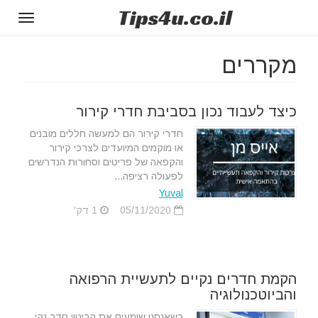
Tips
4u
.co.il
Toggle
gation
מקררים
כיצד לעבוד נכון בסביבת חדרי קירור
חדרי קירור הם למעשה חללים מובנים
או מוקמים המיועדים לצרכי קירור
והקפאה של פריטים וסחורות הנדרשים
לפעולה רציפה...
Yuval
05/11/2020
1 דק'
הקמת חדרים נקיים לתעשיית הרפואה
והביוטכנולוגיה
כשאנחנו שומעים את הביטוי חדר נקי,