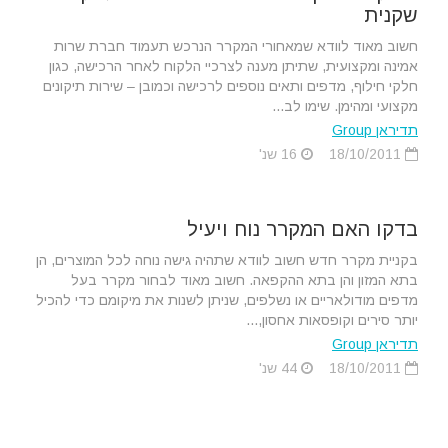
שקנית
חשוב מאוד לוודא שמאחורי המקרר הנרכש תעמוד חברת שרות
אמינה ומקצועית, שתיתן מענה לצרכיי הלקוח לאחר הרכישה, כגון
חלקי חילוף, מדפים ותאים נוספים לרכישה וכמובן – שירות תיקונים
מקצועי ומהימן. שימו לב...
תדיראן Group
18/10/2011
16 שנ'
בדקו האם המקרר נוח ויעיל
בקניית מקרר חדש חשוב לוודא שתהיה גישה נוחה לכל המוצרים, הן
בתא המזון והן בתא ההקפאה. חשוב מאוד לבחור מקרר בעל
מדפים מודולאריים או נשלפים, שניתן לשנות את מיקומם כדי להכיל
יותר סירים וקופסאות אחסון,...
תדיראן Group
18/10/2011
44 שנ'