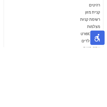
רהיטים
קניית מזון
רשימת קניות
מצלמות
מוצרי ספורט
מוצרי ילדים
אתרי קניות
טלפון
מזגנים
תנורים
שואב אבק
נגני מוזיקה
מכונת אספרסו
מחשב
מסכי מחשב